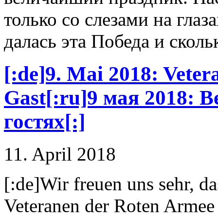
только со слезами на глаз
далась эта Победа и сколь
[:de]9. Mai 2018: Vete
Gast[:ru]9 мая 2018: 
гостях[:]
11. April 2018
[:de]Wir freuen uns sehr, d
Veteranen der Roten Armee 