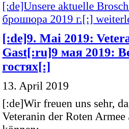
[:de]Unsere aktuelle Bros
брошюра 2019 г.[:] weiterl
[:de]9. Mai 2019: Veter
Gast[:ru]9 мая 2019: В
гостях[:]
13. April 2019
[:de]Wir freuen uns sehr, d
Veteranin der Roten Armee 