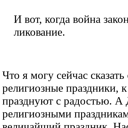
И вот, когда война зак
ликование.
Что я могу сейчас сказат
религиозные праздники, к
празднуют с радостью. А
религиозными праздниками
величайший праздник. Нас