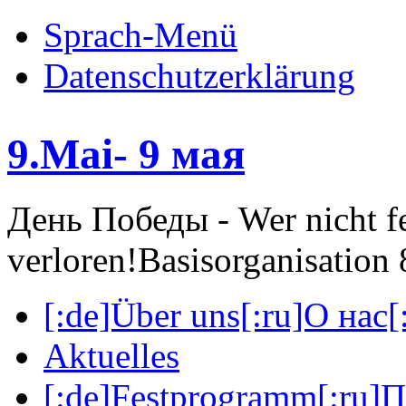
Sprach-Menü
Datenschutzerklärung
9.Mai- 9 мая
День Победы - Wer nicht fei
verloren!
Basisorganisatio
[:de]Über uns[:ru]О нас[:
Aktuelles
[:de]Festprogramm[:ru]