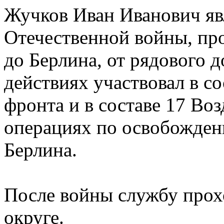
Жучков Иван Иванович яв
Отечественной войны, пр
до Берлина, от рядового 
действиях участвовал в с
фронта и в составе 17 Во
операциях по освобожден
Берлина.
После войны службу прох
округе.