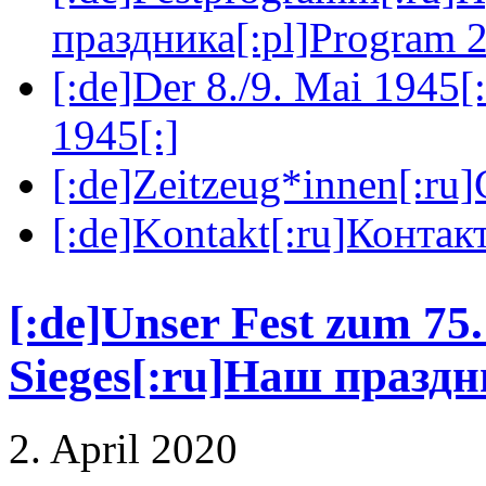
праздника[:pl]Program 2
[:de]Der 8./9. Mai 1945[
1945[:]
[:de]Zeitzeug*innen[:ru
[:de]Kontakt[:ru]Контакт
[:de]Unser Fest zum 75.
Sieges[:ru]Наш праздн
2. April 2020