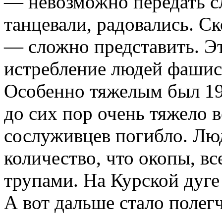
— невозможно передать сл
танцевали, радовались. С
— сложно представить. Э
истребление людей фашис
Особенно тяжелым был 19
до сих пор очень тяжело 
сослуживцев погибло. Люд
количество, что окопы, в
трупами. На Курской дуге
А вот дальше стало полег