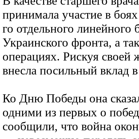
В качестве старшего врач
принимала участие в боях 
го отдельного линейного 
Украинского фронта, а та
операциях. Рискуя своей 
внесла посильный вклад 
Ко Дню Победы она сказа
одними из первых о побед
сообщили, что война окон