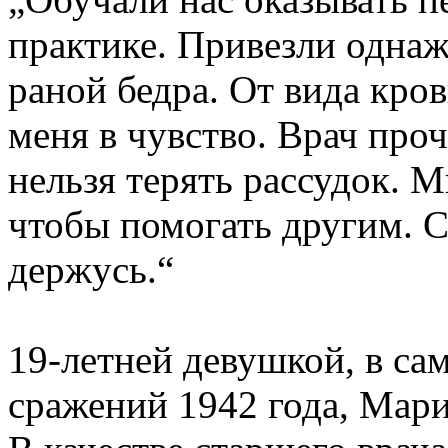
практике. Привезли одна
раной бедра. От вида кро
меня в чувство. Врач про
нельзя терять рассудок. М
чтобы помогать другим. С
держусь.“
19-летней девушкой, в с
сражений 1942 года, Мар