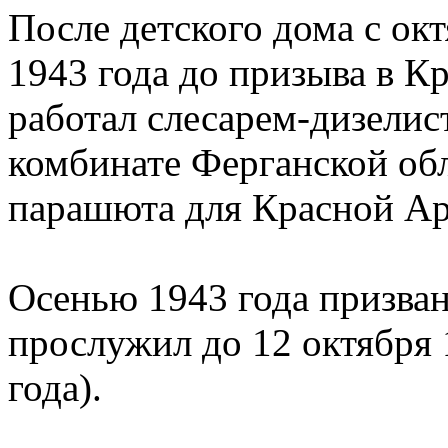
После детского дома с окт
1943 года до призыва в 
работал слесарем-дизели
комбинате Ферганской об
парашюта для Красной Ар
Осенью 1943 года призва
прослужил до 12 октября 1
года).