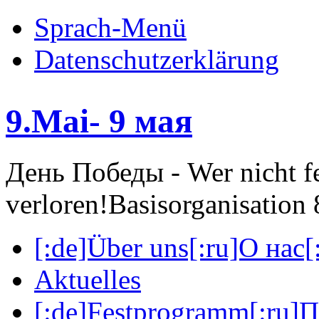
Sprach-Menü
Datenschutzerklärung
9.Mai- 9 мая
День Победы - Wer nicht fei
verloren!
Basisorganisatio
[:de]Über uns[:ru]О нас[:
Aktuelles
[:de]Festprogramm[:ru]