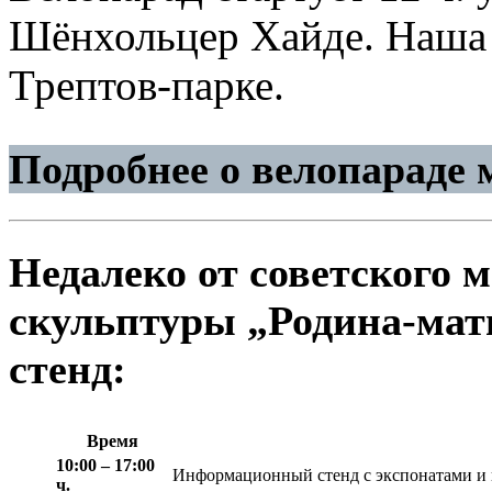
Шёнхольцер Хайде. Наша 
Трептов-парке.
Подробнее о велопараде
Недалеко от советского 
скульптуры „Родина-мат
стенд:
Время
10:00 – 17:00
Информационный стенд с экспонатами и
ч.