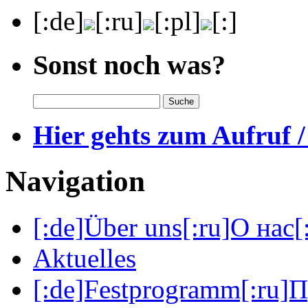
[:de]
[:ru]
[:pl]
[:]
Sonst noch was?
Hier gehts zum Aufruf /
Navigation
[:de]Über uns[:ru]О нас[:
Aktuelles
[:de]Festprogramm[:ru]