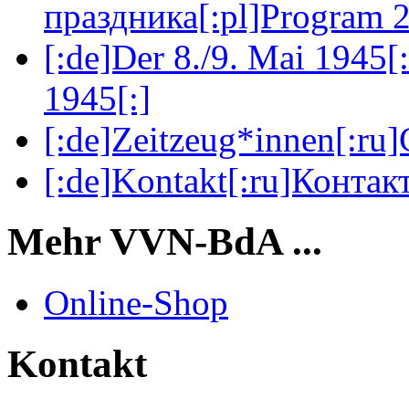
праздника[:pl]Program 2
[:de]Der 8./9. Mai 1945[
1945[:]
[:de]Zeitzeug*innen[:ru
[:de]Kontakt[:ru]Контакт
Mehr VVN-BdA ...
Online-Shop
Kontakt