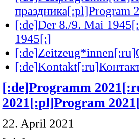
праздника[:pl]Program 2
[:de]Der 8./9. Mai 1945[
1945[:]
[:de]Zeitzeug*innen[:ru
[:de]Kontakt[:ru]Контакт
[:de]Programm 2021[:
2021[:pl]Program 2021[
22. April 2021