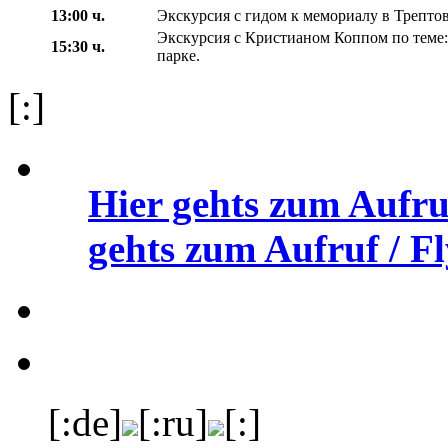
13:00 ч.
Экскурсия с гидом к мемориалу в Трептов
Экскурсия с Кристианом Коппом по теме: 
15:30 ч.
парке.
[:]
Hier gehts zum Aufru
gehts zum Aufruf / Fl
[:de]
[:ru]
[:]