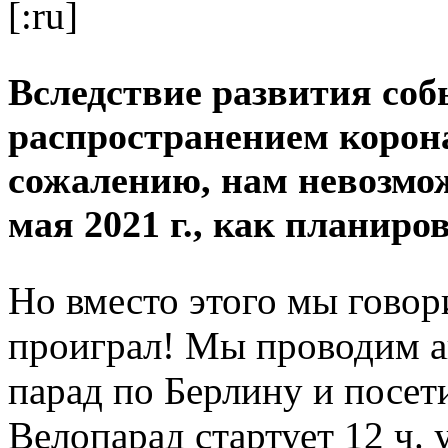
[:ru]
Вследствие развития соб
распространением корон
сожалению, нам невозмо
мая 2021 г., как планиро
Но вместо этого мы говори
проиграл! Мы проводим 
парад по Берлину и посет
Велопарад стартует 12 ч. 