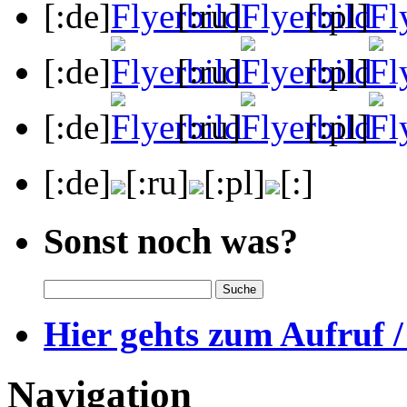
[:de]
[:ru]
[:pl]
[:de]
[:ru]
[:pl]
[:de]
[:ru]
[:pl]
[:de]
[:ru]
[:pl]
[:]
Sonst noch was?
Hier gehts zum Aufruf /
Navigation