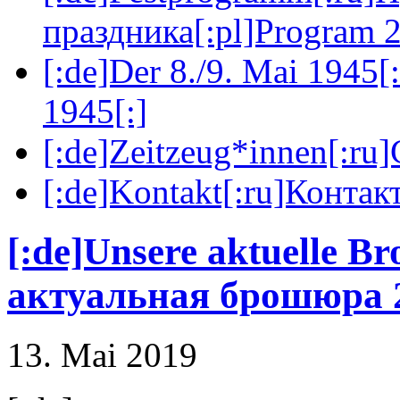
праздника[:pl]Program 2
[:de]Der 8./9. Mai 1945[
1945[:]
[:de]Zeitzeug*innen[:ru
[:de]Kontakt[:ru]Контакт
[:de]Unsere aktuelle B
актуальная брошюра 20
13. Mai 2019