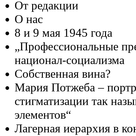
От редакции
О нас
8 и 9 мая 1945 года
„Профессиональные пр
национал-социализма
Cобственная вина?
Мария Потжеба – портр
стигматизации так наз
элементов“
Лагерная иерархия в ко