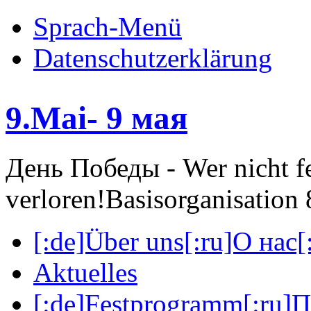
Sprach-Menü
Datenschutzerklärung
9.Mai- 9 мая
День Победы - Wer nicht fei
verloren!
Basisorganisatio
[:de]Über uns[:ru]О нас[:
Aktuelles
[:de]Festprogramm[:ru]