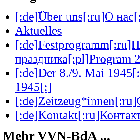
[:de]Über uns[:ru]О нас[:
Aktuelles
[:de]Festprogramm[:ru]
праздника[:pl]Program 2
[:de]Der 8./9. Mai 1945[
1945[:]
[:de]Zeitzeug*innen[:ru
[:de]Kontakt[:ru]Контакт
Mehr VVN-BdA ...