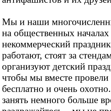
Мы и наши многочисленн
на общественных началах 
некоммерческий праздник.
работают, стоят за стенда
организуют детский праздн
чтобы мы вместе провели 
бесплатно и очень охотно
занять немного больше вре
раздражайтесь – мы не п