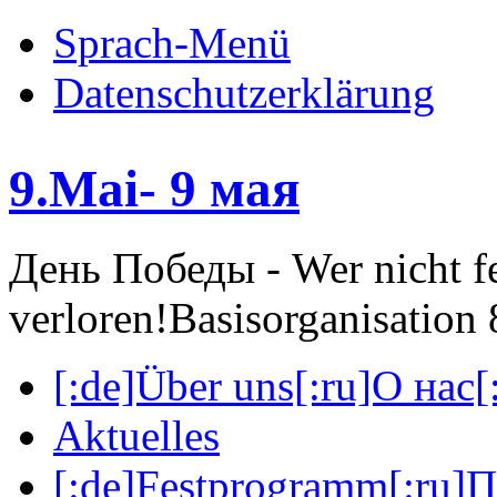
Sprach-Menü
Datenschutzerklärung
9.Mai- 9 мая
День Победы - Wer nicht fei
verloren!
Basisorganisatio
[:de]Über uns[:ru]О нас[:
Aktuelles
[:de]Festprogramm[:ru]