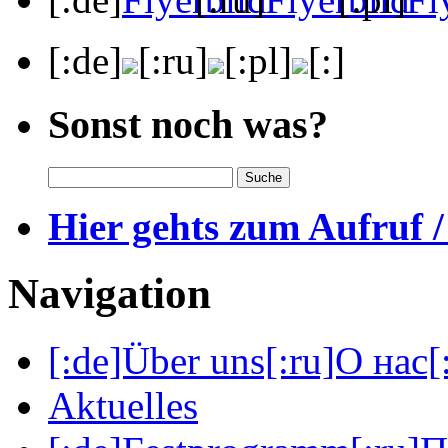
[:de]
[:ru]
[:pl]
[:]
Sonst noch was?
Hier gehts zum Aufruf /
Navigation
[:de]Über uns[:ru]О нас[:
Aktuelles