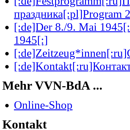
[:de]Festprogramm[:ru]
праздника[:pl]Program 2
[:de]Der 8./9. Mai 1945[
1945[:]
[:de]Zeitzeug*innen[:ru
[:de]Kontakt[:ru]Контакт
Mehr VVN-BdA ...
Online-Shop
Kontakt