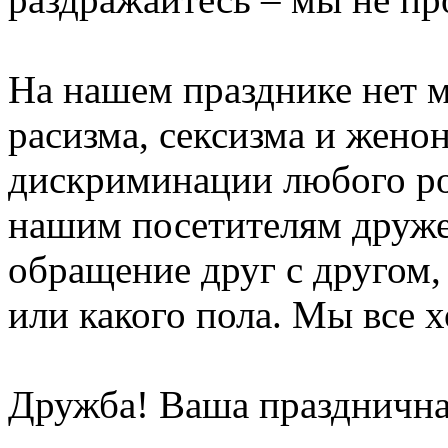
На нашем празднике нет м
расизма, сексизма и жено
дискриминации любого ро
нашим посетителям друже
обращение друг с другом,
или какого пола. Мы все 
Дружба! Ваша праздничн