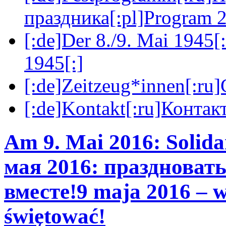
праздника[:pl]Program 2
[:de]Der 8./9. Mai 1945[
1945[:]
[:de]Zeitzeug*innen[:ru
[:de]Kontakt[:ru]Контакт
Am 9. Mai 2016: Solida
мая 2016: праздновать
вместе!
9 maja 2016 – w
świętować!