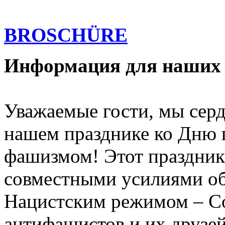
BROSCHÜRE
Информация для наших 
Уважаемые гости, мы серд
нашем празднике ко Дню 
фашизмом! Этот праздник
совместными усилиями о
Нацистским режимом – С
антифашистов и их друзей