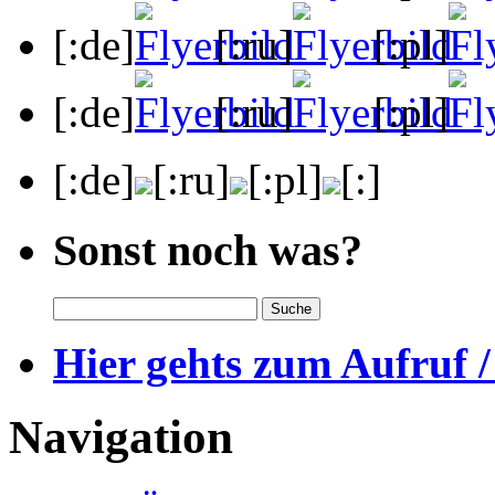
[:de]
[:ru]
[:pl]
[:de]
[:ru]
[:pl]
[:de]
[:ru]
[:pl]
[:]
Sonst noch was?
Hier gehts zum Aufruf /
Navigation