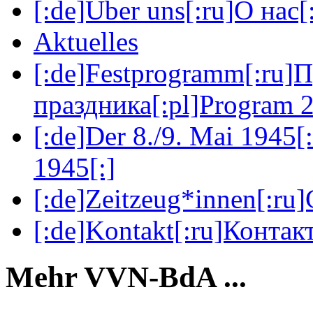
[:de]Über uns[:ru]О нас[:
Aktuelles
[:de]Festprogramm[:ru]
праздника[:pl]Program 2
[:de]Der 8./9. Mai 1945[
1945[:]
[:de]Zeitzeug*innen[:ru
[:de]Kontakt[:ru]Контакт
Mehr VVN-BdA ...