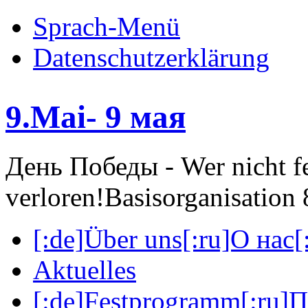
Sprach-Menü
Datenschutzerklärung
9.Mai- 9 мая
День Победы - Wer nicht fei
verloren!
Basisorganisatio
[:de]Über uns[:ru]О нас[:
Aktuelles
[:de]Festprogramm[:ru]