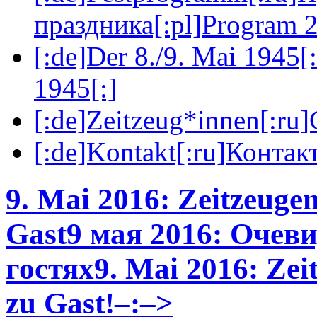
праздника[:pl]Program 2
[:de]Der 8./9. Mai 1945[
1945[:]
[:de]Zeitzeug*innen[:ru
[:de]Kontakt[:ru]Контакт
9. Mai 2016: Zeitzeuge
Gast
9 мая 2016: Очев
гостях
9. Mai 2016: Zei
zu Gast!–:–>