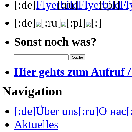
[:de]
[:ru]
[:pl]
[:de]
[:ru]
[:pl]
[:]
Sonst noch was?
Hier gehts zum Aufruf /
Navigation
[:de]Über uns[:ru]О нас[:
Aktuelles