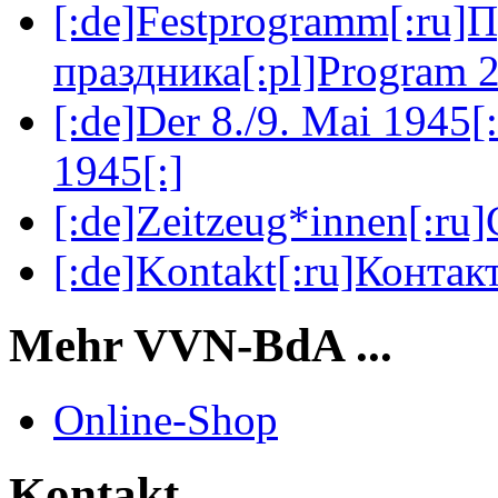
[:de]Festprogramm[:ru]
праздника[:pl]Program 2
[:de]Der 8./9. Mai 1945[
1945[:]
[:de]Zeitzeug*innen[:ru
[:de]Kontakt[:ru]Контакт
Mehr VVN-BdA ...
Online-Shop
Kontakt