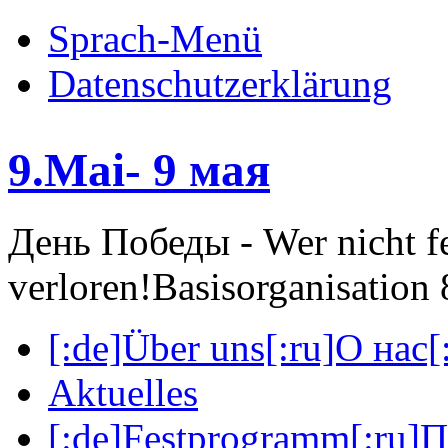
Sprach-Menü
Datenschutzerklärung
9.Mai- 9 мая
День Победы - Wer nicht fei
verloren!
Basisorganisatio
[:de]Über uns[:ru]О нас[:
Aktuelles
[:de]Festprogramm[:ru]