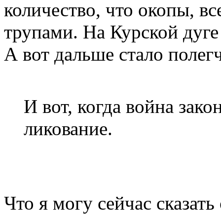
количество, что окопы, в
трупами. На Курской дуге
А вот дальше стало полег
И вот, когда война зак
ликование.
Что я могу сейчас сказат