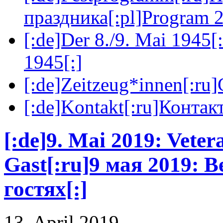
праздника[:pl]Program 2
[:de]Der 8./9. Mai 1945[
1945[:]
[:de]Zeitzeug*innen[:ru
[:de]Kontakt[:ru]Контакт
[:de]9. Mai 2019: Veter
Gast[:ru]9 мая 2019: В
гостях[:]
13. April 2019