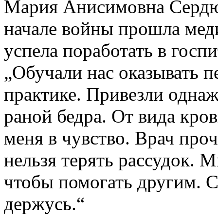
Мария Анисимовна Сердюк
начале войны прошла мед
успела поработать в госпи
„Обучали нас оказывать 
практике. Привезли одна
раной бедра. От вида кро
меня в чувство. Врач про
нельзя терять рассудок. М
чтобы помогать другим. С
держусь.“