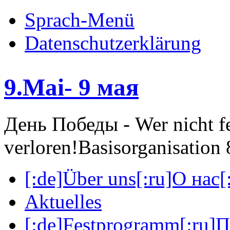
Sprach-Menü
Datenschutzerklärung
9.Mai- 9 мая
День Победы - Wer nicht fei
verloren!
Basisorganisatio
[:de]Über uns[:ru]О нас[:
Aktuelles
[:de]Festprogramm[:ru]