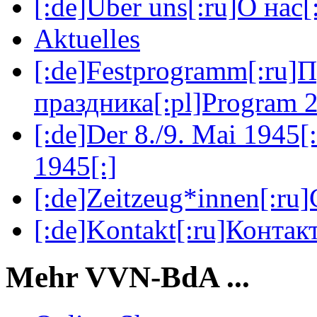
[:de]Über uns[:ru]О нас[:
Aktuelles
[:de]Festprogramm[:ru]
праздника[:pl]Program 2
[:de]Der 8./9. Mai 1945[
1945[:]
[:de]Zeitzeug*innen[:ru
[:de]Kontakt[:ru]Контакт
Mehr VVN-BdA ...