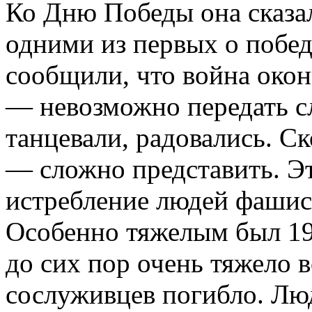
Ко Дню Победы она сказа
одними из первых о побед
сообщили, что война окон
— невозможно передать сл
танцевали, радовались. С
— сложно представить. Э
истребление людей фашис
Особенно тяжелым был 19
до сих пор очень тяжело 
сослуживцев погибло. Люд