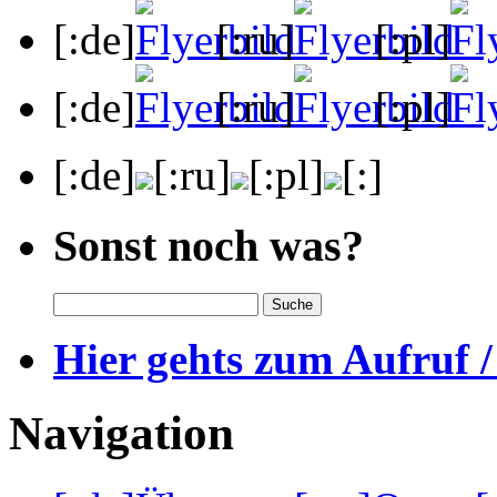
[:de]
[:ru]
[:pl]
[:de]
[:ru]
[:pl]
[:de]
[:ru]
[:pl]
[:]
Sonst noch was?
Hier gehts zum Aufruf /
Navigation