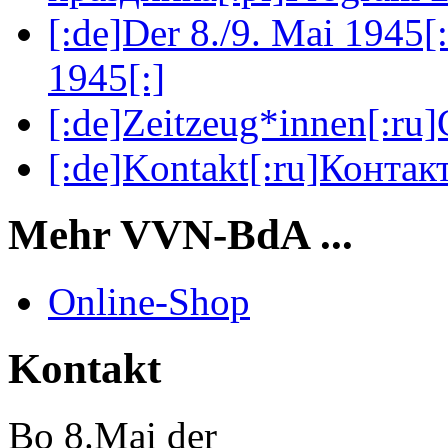
[:de]Der 8./9. Mai 1945[
1945[:]
[:de]Zeitzeug*innen[:ru
[:de]Kontakt[:ru]Контакт
Mehr VVN-BdA ...
Online-Shop
Kontakt
Bo 8.Mai der