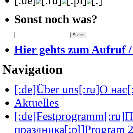
[:de]
[:ru]
[:pl]
[:]
Sonst noch was?
Hier gehts zum Aufruf /
Navigation
[:de]Über uns[:ru]О нас[:
Aktuelles
[:de]Festprogramm[:ru]
праздника[:pl]Program 2