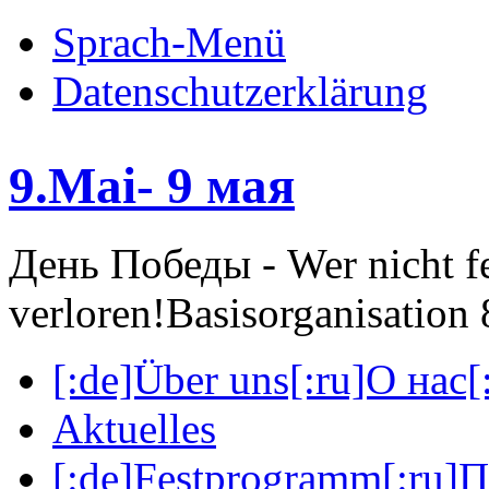
Sprach-Menü
Datenschutzerklärung
9.Mai- 9 мая
День Победы - Wer nicht fei
verloren!
Basisorganisatio
[:de]Über uns[:ru]О нас[:
Aktuelles
[:de]Festprogramm[:ru]