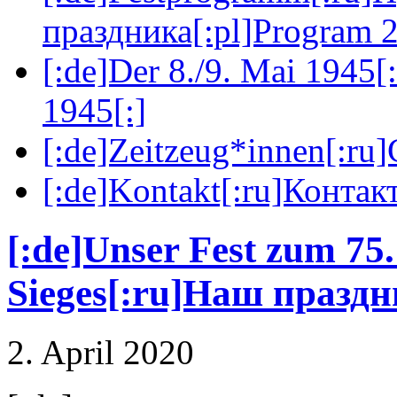
праздника[:pl]Program 2
[:de]Der 8./9. Mai 1945[
1945[:]
[:de]Zeitzeug*innen[:ru
[:de]Kontakt[:ru]Контакт
[:de]Unser Fest zum 75.
Sieges[:ru]Наш праздн
2. April 2020