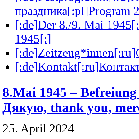
праздника[:pl]Program 2
[:de]Der 8./9. Mai 1945[
1945[:]
[:de]Zeitzeug*innen[:ru
[:de]Kontakt[:ru]Контакт
8.Mai 1945 – Befreiung
Дякую, thank you, merc
25. April 2024