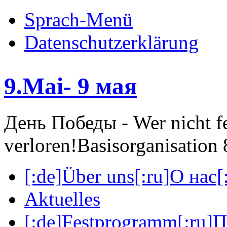
Sprach-Menü
Datenschutzerklärung
9.Mai- 9 мая
День Победы - Wer nicht fei
verloren!
Basisorganisatio
[:de]Über uns[:ru]О нас[:
Aktuelles
[:de]Festprogramm[:ru]