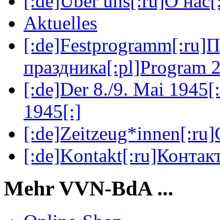
[:de]Über uns[:ru]О нас[:
Aktuelles
[:de]Festprogramm[:ru]
праздника[:pl]Program 2
[:de]Der 8./9. Mai 1945[
1945[:]
[:de]Zeitzeug*innen[:ru
[:de]Kontakt[:ru]Контакт
Mehr VVN-BdA ...