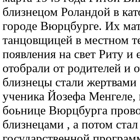
близнецом Роландой в кат
городе Вюрцбурге. Их мат
танцовщицей в местном те
появления на свет Риту и 
отобрали от родителей и 
близнецы стали жертвами 
ученика Йозефа Менгеле, 
боьнице Вюрцбурга прово
близнецами , а потом ста
государственной программ