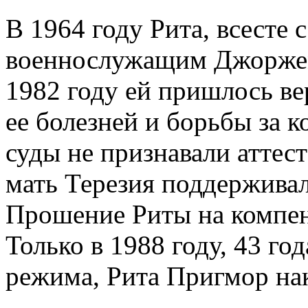
В 1964 году Рита, всесте 
военнослужащим Джорже
1982 году ей пришлось ве
ее болезней и борьбы за 
суды не признавали аттес
мать Терезия поддерживала
Прошение Риты на компен
Только в 1988 году, 43 го
режима, Рита Пригмор на