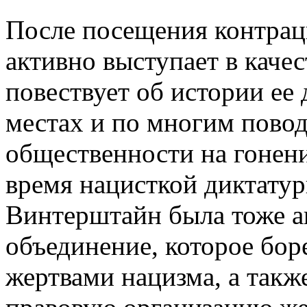
После посещения контрац
активно выступает в каче
повествует об истории ее
местах и по многим пово
общественности на гонени
время нацисткой диктатур
Винтерштайн была тоже а
объединение, которое бор
жертвами нацизма, а такж