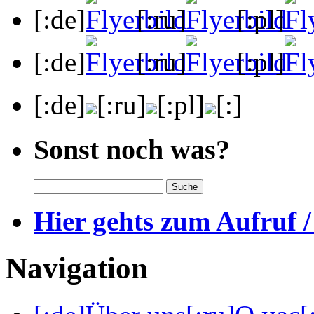
[:de]
[:ru]
[:pl]
[:de]
[:ru]
[:pl]
[:de]
[:ru]
[:pl]
[:]
Sonst noch was?
Hier gehts zum Aufruf /
Navigation