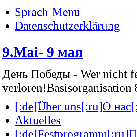
Sprach-Menü
Datenschutzerklärung
9.Mai- 9 мая
День Победы - Wer nicht fei
verloren!
Basisorganisatio
[:de]Über uns[:ru]О нас[:
Aktuelles
[:de]Festprogramm[:ru]