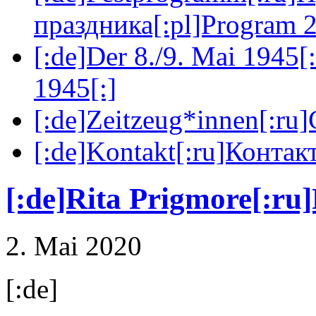
праздника[:pl]Program 2
[:de]Der 8./9. Mai 1945[
1945[:]
[:de]Zeitzeug*innen[:ru
[:de]Kontakt[:ru]Контакт
[:de]Rita Prigmore[:ru
2. Mai 2020
[:de]