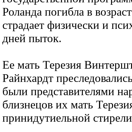
Роланда погибла в возраст
страдает физически и пси
дней пыток.
Ее мать Терезия Винтершт
Райнхардт преследовались 
были представителями на
близнецов их мать Терези
принидутиельной стирели