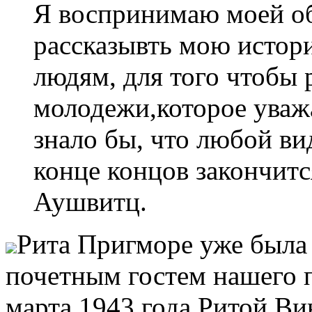
Я воспринимаю моей об
рассказывть мою истор
людям, для того чтобы 
молодежи,которое уваж
знало бы, что любой ви
конце концов закончитс
Аушвитц.
Рита Пригморе уже была 
почетным гостем нашего п
марта 1943 года Ритой Ви