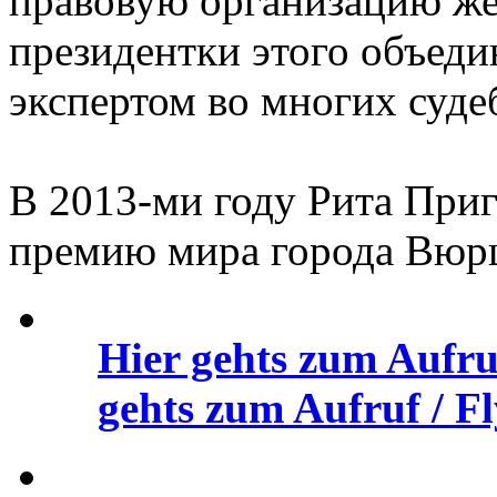
правовую организацию же
президентки этого объеди
экспертом во многих суде
В 2013-ми году Рита Приг
премию мира города Вюрц
Hier gehts zum Aufru
gehts zum Aufruf / Fl