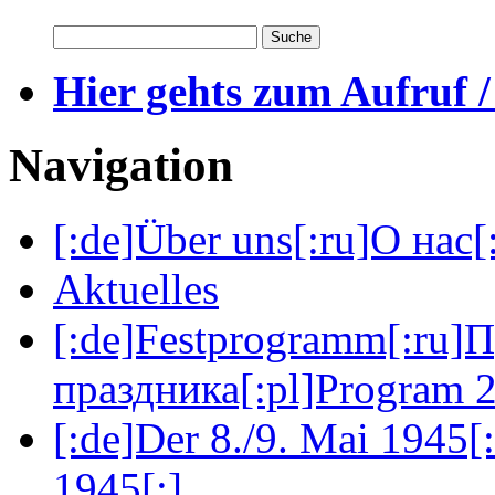
Hier gehts zum Aufruf /
Navigation
[:de]Über uns[:ru]О нас[:
Aktuelles
[:de]Festprogramm[:ru]
праздника[:pl]Program 2
[:de]Der 8./9. Mai 1945[
1945[:]