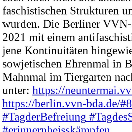
faschistischen Strukturen
wurden. Die Berliner VVN-B
2021 mit einem antifaschis
jene Kontinuitäten hingewi
sowjetischen Ehrenmal in B
Mahnmal im Tiergarten nach
unter:
https://neuntermai.v
https://berlin.vvn-bda.de/
#8
#TagderBefreiung
#TagdesS
#erinnernheisskämpfen