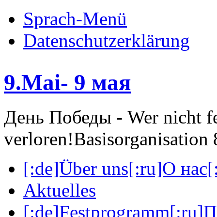
Sprach-Menü
Datenschutzerklärung
9.Mai- 9 мая
День Победы - Wer nicht fei
verloren!
Basisorganisatio
[:de]Über uns[:ru]О нас[:
Aktuelles
[:de]Festprogramm[:ru]