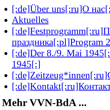
[:de]Über uns[:ru]О нас[:
Aktuelles
[:de]Festprogramm[:ru]
праздника[:pl]Program 2
[:de]Der 8./9. Mai 1945[
1945[:]
[:de]Zeitzeug*innen[:ru
[:de]Kontakt[:ru]Контакт
Mehr VVN-BdA ...