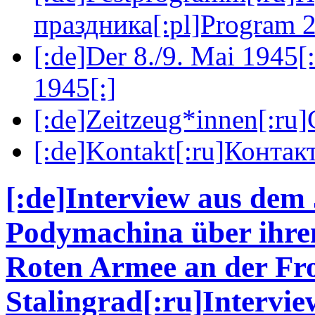
праздника[:pl]Program 2
[:de]Der 8./9. Mai 1945[
1945[:]
[:de]Zeitzeug*innen[:ru
[:de]Kontakt[:ru]Контакт
[:de]Interview aus dem
Podymachina über ihren
Roten Armee an der Fr
Stalingrad[:ru]Interv