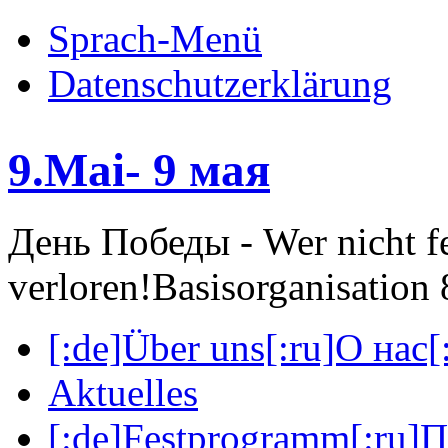
Sprach-Menü
Datenschutzerklärung
9.Mai- 9 мая
День Победы - Wer nicht fei
verloren!
Basisorganisatio
[:de]Über uns[:ru]О нас[:
Aktuelles
[:de]Festprogramm[:ru]