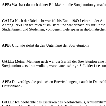
APB:
Was hast du nach deiner Rückkehr in die Sowjetunion gemach
GALL:
Nach der Rückkehr war ich bis Ende 1949 Lehrer in der Anti
Anfang 1950 ließ ich mich ausmustern und war danach bis zur Rente i
Studentinnen und Studenten, von denen viele später in diplomatischen
APB:
Und wie siehst du den Untergang der Sowjetunion?
GALL:
Meiner Meinung nach war der Zerfall der Sowjetunion eine T
Sowjetunion zerstören wollten, waren auch sehr groß. Leider ist es u
APB:
Du verfolgst die politischen Entwicklungen ja auch in Deutsc
Deutschland?
GALL:
Ich beobachte das Erstarken des Neofaschimus, Antisemitism