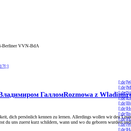
ai-Berliner VVN-BdA
17[:]
[:de]W
[:de]M
[:de]S
Владимиром Галлом
Rozmowa z Wladimir
[:de]
[:de]I
[:de]H
[:de]I
hkeit, dich persönlich kennen zu lernen. Allerdings wollen wir den Les
[:de]
nnst du uns zuerst kurz schildern, wann und wo du geboren wurdest un
[:de]W
[:de]H