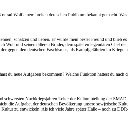
Konrad Wolf einem breiten deutschen Publikum bekannt gemacht. Was v
kennen, schätzen und lieben. Er wurde mein bester Freund und blieb es
iedrich Wolf und seinem älteren Bruder, dem späteren legendären Chef
pfer gegen den deutschen Faschismus, als Kampfgefährten im Kriege und
ast du neue Aufgaben bekommen? Welche Funktion hattest du nach dem
d schwersten Nachkriegsjahren Leiter der Kulturabteilung der SMAD (
n nicht die Aufgabe, der deutschen Bevölkerung unsere sowjetische Kultu
 Kultur zu entwickeln. Als ich viele Jahre später Halle – noch zu DDR-