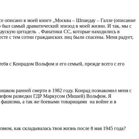
се описано в моей книге „Москва – Шпандау – Галле (описание
 был самый драматический эпизод в моей жизни. И так, мы с
даускую цитадель . Фанатики СС, которые находились в
есте с тем сотни гражданских лиц были спасены. Меня радует,
бя с Конрадом Вольфом и его семьей, прежде всего с его
ишком ранней смерти в 1982 году. Конрад познакомил меня с
 шефом разведки ГДР Маркусом (Мишей) Вольфом. Я
фашизма, а так же боевыми товарищами на войне и в
ом, как складывалась твоя жизнь после 8 мая 1945 года?