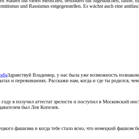
hen Städten mit vielen Menschen, besonders mit Jugendlichen, führte, 
mitismus und Rassismus entgegenstellen. Es wächst auch eine antifasch
Здравствуй Владимир, у нас была уже возможность познакоми
ытах и переживаниях. Расскажи нам, когда и где ты родился, ч
6 году я получил аттестат зрелости и поступил в Московский и
авателем был Лев Копелев.
кого фашизма и когда тебе стало ясно, что немецкий фашизм б