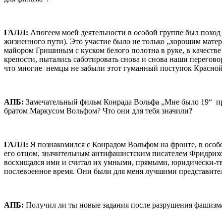
ГАЛЛ:
Апогеем моей деятельности в особой группе был поход 
жизненного пути). Это участие было не только „хорошим матер
майором Гришиным с куском белого полотна в руке, в качеств
крепости, пытались саботировать снова и снова наши переговор
что многие немцы не забыли этот гуманный поступок Красной
AПБ:
Замечательный фильм Конрада Вольфа „Мне было 19“ прос
братом Маркусом Вольфом? Что они для тебя значили?
ГАЛЛ:
Я познакомился с Конрадом Вольфом на фронте, в особо
его отцом, значительным антифашистским писателем Фридрихо
восхищался ими и считал их умными, прямыми, юридически-т
послевоенное время. Они были для меня лучшими представите
AПБ:
Получил ли ты новые задания после разрушения фашизма