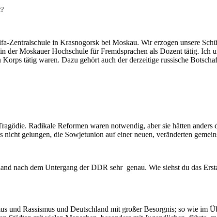
t?
fa-Zentralschule in Krasnogorsk bei Moskau. Wir erzogen unsere Schül
n der Moskauer Hochschule für Fremdsprachen als Dozent tätig. Ich unt
 Korps tätig waren. Dazu gehört auch der derzeitige russische Botscha
ragödie. Radikale Reformen waren notwendig, aber sie hätten anders d
ns nicht gelungen, die Sowjetunion auf einer neuen, veränderten gemein
hland nach dem Untergang der DDR sehr genau. Wie siehst du das Erst
us und Rassismus und Deutschland mit großer Besorgnis; so wie im Üb