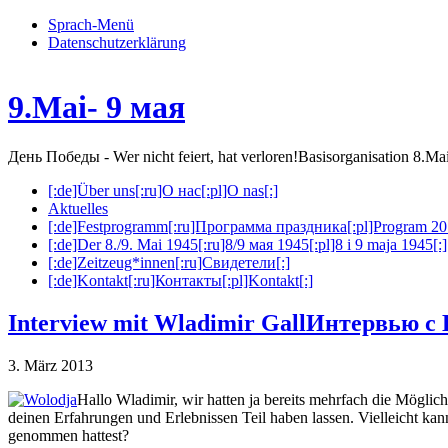
Sprach-Menü
Datenschutzerklärung
9.Mai- 9 мая
День Победы - Wer nicht feiert, hat verloren!
Basisorganisation 8.M
[:de]Über uns[:ru]О нас[:pl]O nas[:]
Aktuelles
[:de]Festprogramm[:ru]Программа праздника[:pl]Program 20
[:de]Der 8./9. Mai 1945[:ru]8/9 мая 1945[:pl]8 i 9 maja 1945[:]
[:de]Zeitzeug*innen[:ru]Свидетели[:]
[:de]Kontakt[:ru]Контакты[:pl]Kontakt[:]
Interview mit Wladimir Gall
Интервью с 
3. März 2013
Hallo Wladimir, wir hatten ja bereits mehrfach die Möglic
deinen Erfahrungen und Erlebnissen Teil haben lassen. Vielleicht ka
genommen hattest?