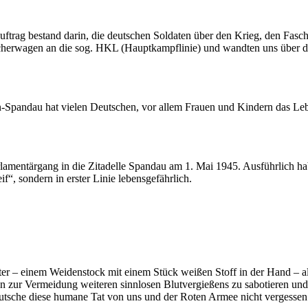
trag bestand darin, die deutschen Soldaten über den Krieg, den Fasch
cherwagen an die sog. HKL (Hauptkampflinie) und wandten uns über d
n-Spandau hat vielen Deutschen, vor allem Frauen und Kindern das Lebe
lamentärgang in die Zitadelle Spandau am 1. Mai 1945. Ausführlich h
f“, sondern in erster Linie lebensgefährlich.
iter – einem Weidenstock mit einem Stück weißen Stoff in der Hand – als
n zur Vermeidung weiteren sinnlosen Blutvergießens zu sabotieren un
 Deutsche diese humane Tat von uns und der Roten Armee nicht vergessen