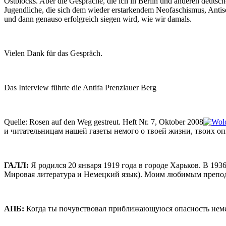
Ostblocks. Aber die Gespräche, die ich in Berlin und anderen deutsc
Jugendliche, die sich dem wieder erstarkendem Neofaschismus, Antise
und dann genauso erfolgreich siegen wird, wie wir damals.
Vielen Dank für das Gespräch.
Das Interview führte die Antifa Prenzlauer Berg
Quelle: Rosen auf den Weg gestreut. Heft Nr. 7, Oktober 2008
и читательницам нашей газеты немого о твоей жизни, твоих оп
ГАЛЛ:
Я родился 20 января 1919 года в городе Харьков. В 193
Мировая литература и Немецкий язык). Моим любимым препод
AПБ:
Когда ты почувствовал приближающуюся опасность немец