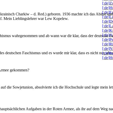
[:de]Z
[:de]H
[:de]
krainisch Charkiw – d. Red.) geboren. 1936 machte ich das Abitur un
[:de]L
auf. Mein Lieblingslehrer war Lew Kopelew.
[:de]D
[:de]L
[:de]K
[:de]A
smus wahrgenommen und ab wann war dir klar, dass der deutsche Fas
[:de]P
[:de]R
[:de]N
s deutschen Faschismus und es wurde mir klar, dass es nicht nur, aber
[:de]
[:de]H
n Armee gekommen?
uf die Sowjetunion, absolvierte ich die Hochschule und legte mein letz
hauptsächlichen Aufgaben in der Roten Armee, als ihr auf dem Weg na