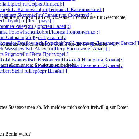
ofia Lipiec[:ru]София Липьец[:]
enryk L. Kalinowski[:ru]Генрик Л. Калиновский[:]
Eugeniusz Skrzypek[:ru]Эвгениуш Скжыпэк[:]
d nahm ein Studium an der Moskauer Hochschule für Geschichte,
ech Tryuk[:ru]Лех Трыук[:]
orothea Paley[:ru]Доротея Палей[:]
arisa Popowitschenko[:ru]Лариса Поповиченко[:]
urt Gutmann[:ru]Курт Гутманн[:]
lexander Danilowitsch Bytschok[:ru]Александр Данилович Бычок[:]
chismus auch eine direkte Gefahr für die Sowjetunion war?
etr Wassiljewitsch Alaev[:ru]Петр Васильевич Алаев[:]
ita Prigmore[:ru]Рита Пригморе[:]
ikolai Iwanowitsch Koslow[:ru]Николай Иванович Козлов[:]
 vor allem unsere Sowjetunion bedroht.
Iwan Iwanowitsch Schutschkow[:ru]Иван Иванович Жучков[:]
erbert Stein[:ru]Герберт Штайн[:]
tes Staatsexamen ab. Ich meldete mich sofort freiwillig zur Roten
ch Berlin ward?