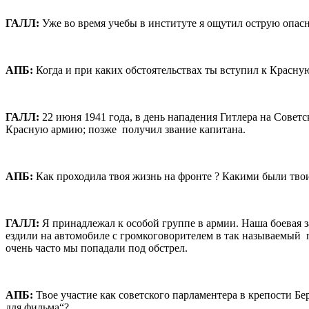
ГАЛЛ:
Уже во время учебы в институте я ощутил острую опасно
AПБ:
Когда и при каких обстоятельствах ты вступил к Красн
ГАЛЛ:
22 июня 1941 года, в день нападения Гитлера на Совет
Красную армию; позже получил звание капитана.
AПБ:
Как проходила твоя жизнь на фронте ? Какими были тво
ГАЛЛ:
Я принадлежал к особой группе в армии. Наша боевая з
ездили на автомобиле с громкоговорителем в так называемый 
очень часто мы попадали под обстрел.
AПБ:
Твое участие как советского парламентера в крепости Б
для фильма“?