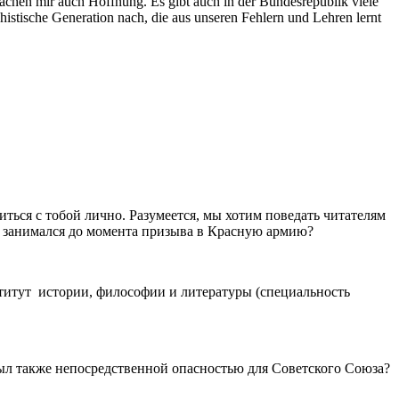
machen mir auch Hoffnung. Es gibt auch in der Bundesrepublik viele
istische Generation nach, die aus unseren Fehlern und Lehren lernt
ться с тобой лично. Разумеется, мы хотим поведать читателям
ем занимался до момента призыва в Красную армию?
нститут истории, философии и литературы (специальность
ыл также непосредственной опасностью для Советского Союза?