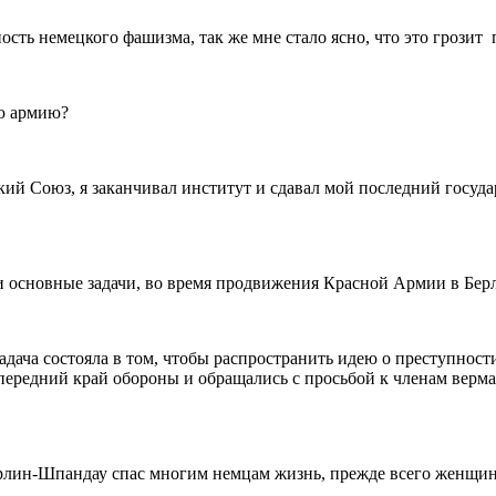
сть немецкого фашизма, так же мне стало ясно, что это грозит
ую армию?
ский Союз, я заканчивал институт и сдавал мой последний госуд
и основные задачи, во время продвижения Красной Армии в Бер
адача состояла в том, чтобы распространить идею о преступнос
передний край обороны и обращались с просьбой к членам верма
ерлин-Шпандау спас многим немцам жизнь, прежде всего женщина