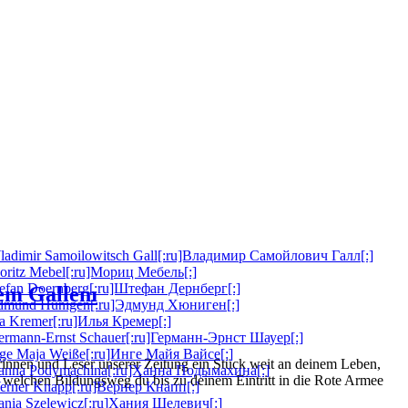
ladimir Samoilowitsch Gall[:ru]Владимир Самойлович Галл[:]
oritz Mebel[:ru]Мориц Мебель[:]
tefan Doernberg[:ru]Штефан Дернберг[:]
em Gallem
Edmund Hünigen[:ru]Эдмунд Хюниген[:]
lja Kremer[:ru]Илья Кремер[:]
ermann-Ernst Schauer[:ru]Германн-Эрнст Шауер[:]
nge Maja Weiße[:ru]Инге Майя Вайсе[:]
erinnen und Leser unserer Zeitung ein Stück weit an deinem Leben,
Hanna Podymachina[:ru]Ханна Подымахина[:]
d welchen Bildungsweg du bis zu deinem Eintritt in die Rote Armee
erner Knapp[:ru]Вернер Кнапп[:]
ania Szelewicz[:ru]Хания Шелевич[:]