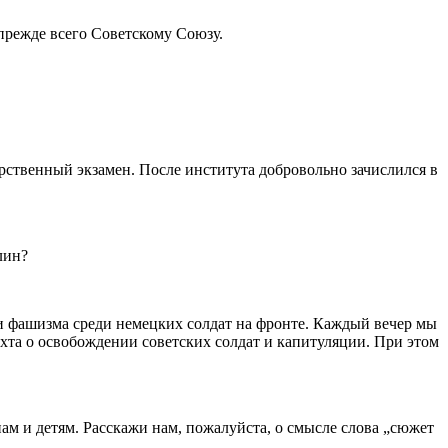
 прежде всего Советскому Союзу.
арственный экзамен. После института добровольно зачислился в
лин?
ти фашизма среди немецких солдат на фронте. Каждый вечер мы
хта о освобождении советских солдат и капитуляции. При этом
м и детям. Расскажи нам, пожалуйста, о смысле слова „сюжет