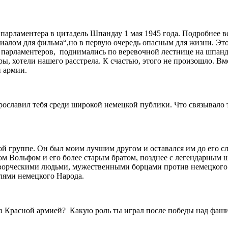
парламентера в цитадель Шпандау 1 мая 1945 года. Подробнее в
иалом для фильма“,но в первую очередь опасным для жизни. Это
е парламентеров, поднимались по веревочной лестнице на шпан
ы, хотели нашего расстрела. К счастью, этого не произошло. Вм
 армии.
лавил тебя среди широкой немецкой публики. Что связывало те
й группе. Он был моим лучшим другом и оставался им до его сл
м Вольфом и его более старым братом, позднее с легендарным
ворческими людьми, мужественными борцами против немецкого 
лями немецкого Народа.
 Красной армией? Какую роль ты играл после победы над фашизм