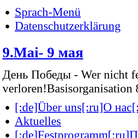
Sprach-Menü
Datenschutzerklärung
9.Mai- 9 мая
День Победы - Wer nicht fei
verloren!
Basisorganisatio
[:de]Über uns[:ru]О нас[:
Aktuelles
[:de]Festprogramm[:ru]