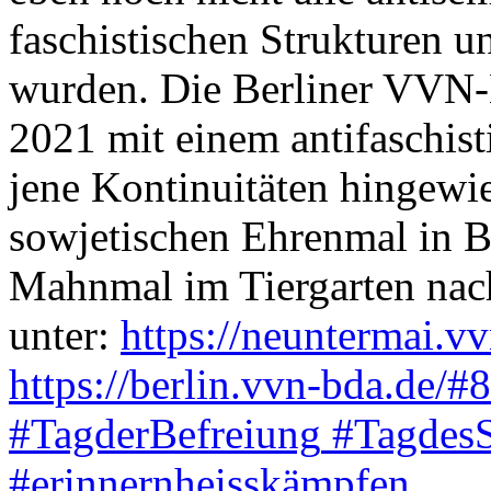
faschistischen Strukturen
wurden. Die Berliner VVN-B
2021 mit einem antifaschis
jene Kontinuitäten hingewi
sowjetischen Ehrenmal in B
Mahnmal im Tiergarten nach
unter:
https://neuntermai.v
https://berlin.vvn-bda.de/
#8
#TagderBefreiung
#TagdesS
#erinnernheisskämpfen