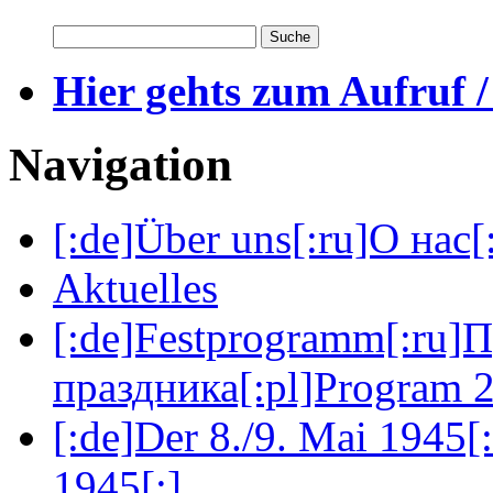
Hier gehts zum Aufruf /
Navigation
[:de]Über uns[:ru]О нас[:
Aktuelles
[:de]Festprogramm[:ru]
праздника[:pl]Program 2
[:de]Der 8./9. Mai 1945[
1945[:]