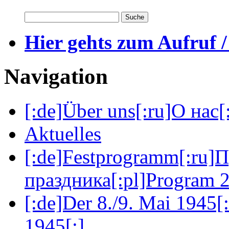
Hier gehts zum Aufruf /
Navigation
[:de]Über uns[:ru]О нас[:
Aktuelles
[:de]Festprogramm[:ru]
праздника[:pl]Program 2
[:de]Der 8./9. Mai 1945[
1945[:]