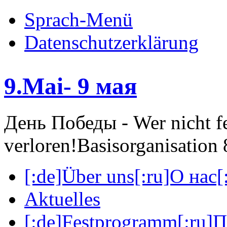
Sprach-Menü
Datenschutzerklärung
9.Mai- 9 мая
День Победы - Wer nicht fei
verloren!
Basisorganisatio
[:de]Über uns[:ru]О нас[:
Aktuelles
[:de]Festprogramm[:ru]