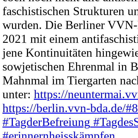
faschistischen Strukturen
wurden. Die Berliner VVN-B
2021 mit einem antifaschis
jene Kontinuitäten hingewi
sowjetischen Ehrenmal in B
Mahnmal im Tiergarten nach
unter:
https://neuntermai.v
https://berlin.vvn-bda.de/
#8
#TagderBefreiung
#TagdesS
#erinnernheisskämpfen