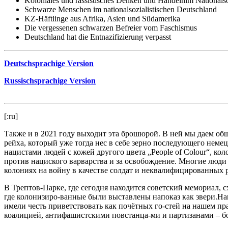
Koloniales und rassistisches Denken und Handelnim Nationals
Schwarze Menschen im nationalsozialistischen Deutschland
KZ-Häftlinge aus Afrika, Asien und Südamerika
Die vergessenen schwarzen Befreier vom Faschismus
Deutschland hat die Entnazifizierung verpasst
Deutschsprachige Version
Russischsprachige Version
[:ru]
Также и в 2021 году выходит эта брошюрой. В ней мы даем об
рейха, который уже тогда нес в себе зерно последующего нем
нацистами людей с кожей другого цвета „People of Colour“, кол
против нациского варварства и за освобождение. Многие люди
колониях на войну в качестве солдат и неквалифицированных р
В Трептов-Парке, где сегодня находится советский мемориал, сх
где колонизиро-ванные были выставлены напоказ как звери.Н
имели честь приветствовать как почётных го-стей на нашем пр
коалицией, антифашистскими повстанца-ми и партизанами – бо