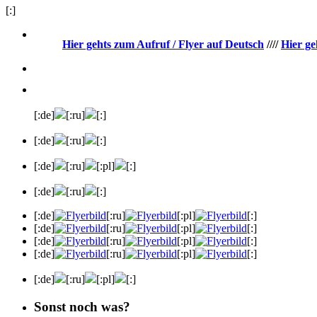
[:]
Hier gehts zum Aufruf / Flyer auf Deutsch
////
Hier ge
[:de]
[:ru]
[:]
[:de]
[:ru]
[:]
[:de]
[:ru]
[:pl]
[:]
[:de]
[:ru]
[:]
[:de]
[:ru]
[:pl]
[:]
[:de]
[:ru]
[:pl]
[:]
[:de]
[:ru]
[:pl]
[:]
[:de]
[:ru]
[:pl]
[:]
[:de]
[:ru]
[:pl]
[:]
Sonst noch was?