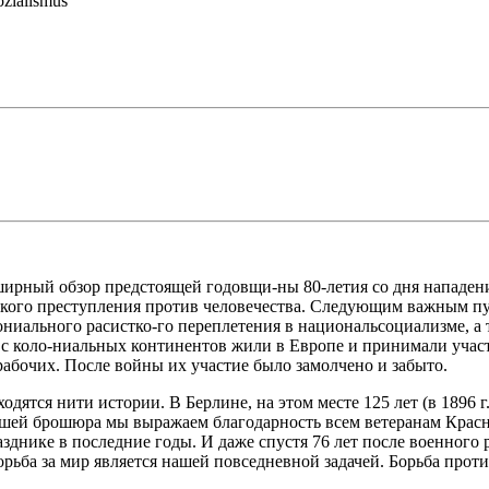
ozialismus
ширный обзор предстоящей годовщи-ны 80-летия со дня нападени
ецкого преступления против человечества. Следующим важным пу
ониального расистко-го переплетения в национальсоциализме, а т
 с коло-ниальных континентов жили в Европе и принимали учас
абочих. После войны их участие было замолчено и забыто.
одятся нити истории. В Берлине, на этом месте 125 лет (в 1896 г
ашей брошюра мы выражаем благодарность всем ветеранам Красн
азднике в последние годы. И даже спустя 76 лет после военног
рьба за мир является нашей повседневной задачей. Борьба прот