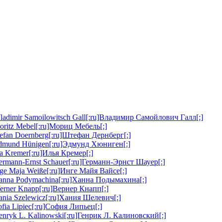
ladimir Samoilowitsch Gall[:ru]Владимир Самойлович Галл[:]
oritz Mebel[:ru]Мориц Мебель[:]
tefan Doernberg[:ru]Штефан Дернберг[:]
Edmund Hünigen[:ru]Эдмунд Хюниген[:]
lja Kremer[:ru]Илья Кремер[:]
ermann-Ernst Schauer[:ru]Германн-Эрнст Шауер[:]
nge Maja Weiße[:ru]Инге Майя Вайсе[:]
Hanna Podymachina[:ru]Ханна Подымахина[:]
erner Knapp[:ru]Вернер Кнапп[:]
ania Szelewicz[:ru]Хания Шелевич[:]
ofia Lipiec[:ru]София Липьец[:]
enryk L. Kalinowski[:ru]Генрик Л. Калиновский[:]