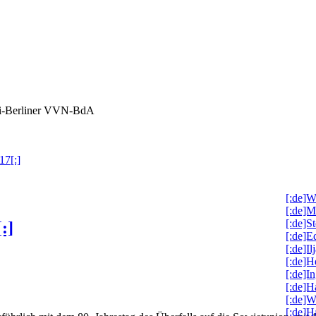
ai-Berliner VVN-BdA
17[:]
[:de]W
[:de]M
[:de]S
:]
[:de]
[:de]I
[:de]H
[:de]I
[:de]
[:de]W
[:de]H