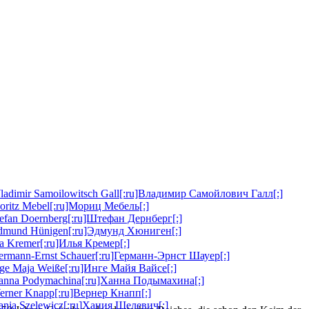
ladimir Samoilowitsch Gall[:ru]Владимир Самойлович Галл[:]
oritz Mebel[:ru]Мориц Мебель[:]
tefan Doernberg[:ru]Штефан Дернберг[:]
Edmund Hünigen[:ru]Эдмунд Хюниген[:]
lja Kremer[:ru]Илья Кремер[:]
ermann-Ernst Schauer[:ru]Германн-Эрнст Шауер[:]
nge Maja Weiße[:ru]Инге Майя Вайсе[:]
Hanna Podymachina[:ru]Ханна Подымахина[:]
erner Knapp[:ru]Вернер Кнапп[:]
ania Szelewicz[:ru]Хания Шелевич[:]