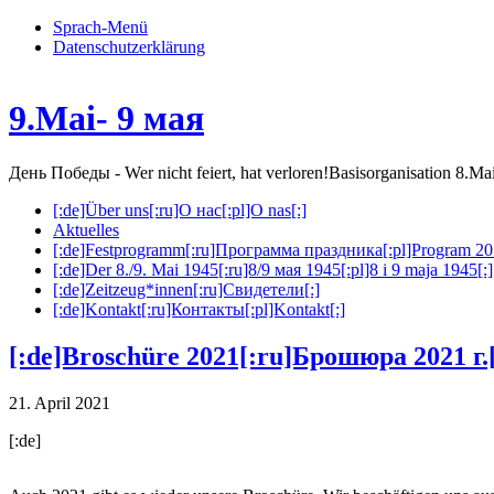
Sprach-Menü
Datenschutzerklärung
9.Mai- 9 мая
День Победы - Wer nicht feiert, hat verloren!
Basisorganisation 8.M
[:de]Über uns[:ru]О нас[:pl]O nas[:]
Aktuelles
[:de]Festprogramm[:ru]Программа праздника[:pl]Program 20
[:de]Der 8./9. Mai 1945[:ru]8/9 мая 1945[:pl]8 i 9 maja 1945[:]
[:de]Zeitzeug*innen[:ru]Свидетели[:]
[:de]Kontakt[:ru]Контакты[:pl]Kontakt[:]
[:de]Broschüre 2021[:ru]Брошюра 2021 г.[
21. April 2021
[:de]