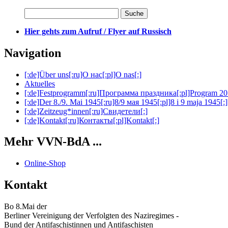
Hier gehts zum Aufruf / Flyer auf Russisch
Navigation
[:de]Über uns[:ru]О нас[:pl]O nas[:]
Aktuelles
[:de]Festprogramm[:ru]Программа праздника[:pl]Program 20
[:de]Der 8./9. Mai 1945[:ru]8/9 мая 1945[:pl]8 i 9 maja 1945[:]
[:de]Zeitzeug*innen[:ru]Свидетели[:]
[:de]Kontakt[:ru]Контакты[:pl]Kontakt[:]
Mehr VVN-BdA ...
Online-Shop
Kontakt
Bo 8.Mai der
Berliner Vereinigung der Verfolgten des Naziregimes -
Bund der Antifaschistinnen und Antifaschisten