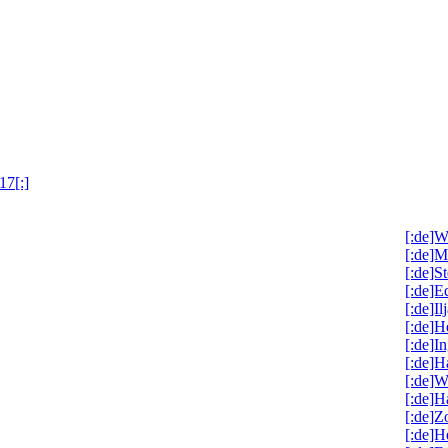
17[:]
[:de]W
[:de]M
[:de]S
[:de]
[:de]I
[:de]H
[:de]I
[:de]
[:de]W
[:de]H
[:de]Z
[:de]H