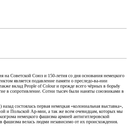
я на Советской Союз и 150-летия со дня основания немецкого
нктом является подавление памяти о преследо-ва-нии
акже вклад People of Colour и прежде всего чёрных в борьбу
тие в сопротивление. Сотни тысяч были наняты союзниками в
.) назад состоялась первая немецкая «колониальная выставка»,
ой и Польской Ар-мии, а так же всем очевидцам, которых мы
о разгрома немецкого фашизма армией антигитлеровской
ив фашизма велась людми независимо от их происхождения.