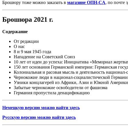
Брошюру тоже можно заказать в
магазине OПН-CA
, по почте 
Брошюра 2021 г.
Содержание
От редакции
О нас
8 и 9 мая 1945 года
Нападение на Советский Союз
10 лет от идеи до успеха: Инициатива «Мемориал жертв
150 лет основания Германской империи: Германская госуд
Колониальная и расовая мысль и деятельность национал-
Чернокожие люди в национал-социалистической Герман
Узники концлагерей из Африки, Азии и Южной Америки
Забытые чернокожие освободители от фашизма
Германия пропустила денацификацию
Немецкую версию можно найти здесь
Русскую версию можно найти здесь