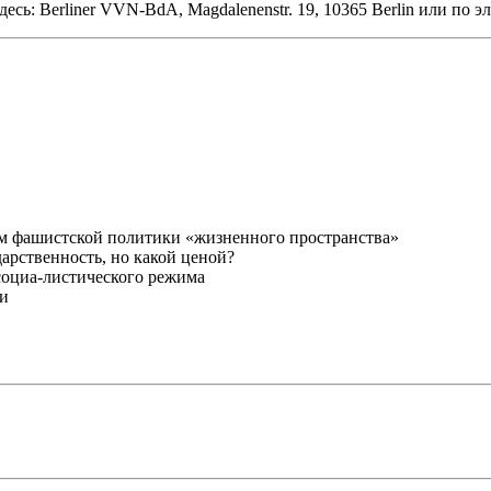
здесь: Berliner VVN-BdA, Magdalenenstr. 19, 10365 Berlin или по 
ам фашистской политики «жизненного пространства»
арственность, но какой ценой?
социа-листического режима
ии