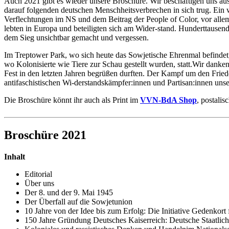
Auch 2021 gibt es wieder unsere Broschüre. Wir beschäftigen uns aus
darauf folgenden deutschen Menschheitsverbrechen in sich trug. Ein
Verflechtungen im NS und dem Beitrag der People of Color, vor all
lebten in Europa und beteiligten sich am Wider-stand. Hunderttausend
dem Sieg unsichtbar gemacht und vergessen.
Im Treptower Park, wo sich heute das Sowjetische Ehrenmal befindet, 
wo Kolonisierte wie Tiere zur Schau gestellt wurden, statt.Wir danke
Fest in den letzten Jahren begrüßen durften. Der Kampf um den Friede
antifaschistischen Wi-derstandskämpfer:innen und Partisan:innen u
Die Broschüre könnt ihr auch als Print im
VVN-BdA Shop
, postali
Broschüre 2021
Inhalt
Editorial
Über uns
Der 8. und der 9. Mai 1945
Der Überfall auf die Sowjetunion
10 Jahre von der Idee bis zum Erfolg: Die Initiative Gedenkor
150 Jahre Gründung Deutsches Kaiserreich: Deutsche Staatlich