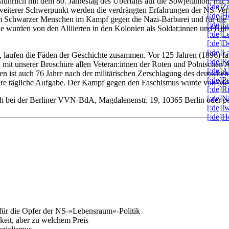
führlich mit dem 80. Jahrestag des Überfalls auf die Sowjetunion, mi
[:de]Z
 weiterer Schwerpunkt werden die verdrängten Erfahrungen der NS-Verfo
[:de]H
em Schwarzer Menschen im Kampf gegen die Nazi-Barbarei und für die B
[:de]
e wurden von den Alliierten in den Kolonien als Soldat:innen und Hilfs
[:de]L
[:de]D
[:de]L
laufen die Fäden der Geschichte zusammen. Vor 125 Jahren (1896) fand 
[:de]K
n mit unserer Broschüre allen Veteran:innen der Roten und Polnischen 
[:de]A
n ist auch 76 Jahre nach der militärischen Zerschlagung des deutschen
[:de]P
nsere tägliche Aufgabe. Der Kampf gegen den Faschismus wurde von Me
[:de]R
[:de]N
sch bei der Berliner VVN-BdA, Magdalenenstr. 19, 10365 Berlin oder 
[:de]
[:de]H
t für die Opfer der NS-»Lebensraum«-Politik
keit, aber zu welchem Preis