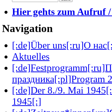
Hier gehts zum Aufruf /
Navigation
[:de]Über uns[:ru]О нас[:
Aktuelles
[:de]Festprogramm[:ru]
праздника[:pl]Program 2
[:de]Der 8./9. Mai 1945[
1945[:]