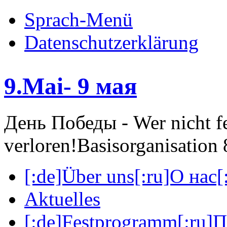
Sprach-Menü
Datenschutzerklärung
9.Mai- 9 мая
День Победы - Wer nicht fei
verloren!
Basisorganisatio
[:de]Über uns[:ru]О нас[:
Aktuelles
[:de]Festprogramm[:ru]