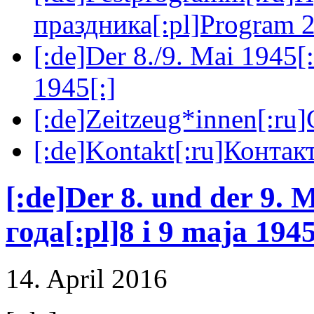
праздника[:pl]Program 2
[:de]Der 8./9. Mai 1945[
1945[:]
[:de]Zeitzeug*innen[:ru
[:de]Kontakt[:ru]Контакт
[:de]Der 8. und der 9. 
года[:pl]8 i 9 maja 1945
14. April 2016