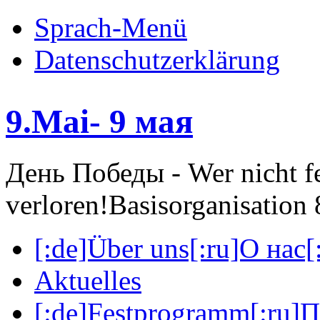
Sprach-Menü
Datenschutzerklärung
9.Mai- 9 мая
День Победы - Wer nicht fei
verloren!
Basisorganisatio
[:de]Über uns[:ru]О нас[:
Aktuelles
[:de]Festprogramm[:ru]