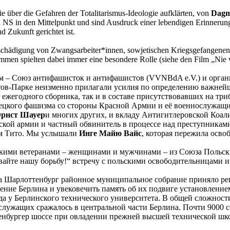
ie über die Gefahren der Totalitarismus-Ideologie aufklärten, von
Dagm
en NS in den Mittelpunkt und sind Ausdruck einer lebendigen Erinnerun
 Zukunft gerichtet ist.
chädigung von Zwangsarbeiter*innen, sowjetischen Kriegsgefangenen,
men spielten dabei immer eine besondere Rolle (siehe den Film „Nie 
 Союз антифашисток и антифашистов (VVNBdA e.V.) и организаци
птов-Парке неизменно прилагали усилия по определению важней
ежегодного сборника, так и в составе присутствовавших на три
ецкого фашизма со стороны Красной Армии и её военнослужащих
Эрнст Шауер
и многих других, и вкладу Антигитлеровской Коал
нской армии и частный обвинитель в процессе над преступникам
ем Тито. Мы услышали
Инге Майю Вайс
, которая пережила осв
льскими ветеранами – женщинами и мужчинами – из Союза Поль
вайте нашу борьбу!“ встречу с польскими освободительницами и
на Шарлоттенбург районное муниципальное собрание приняло р
дение Берлина и увековечить память об их подвиге установлен
да у Берлинского технического университета. В общей сложности
служащих сражалось в центральной части Берлина. Почти 9000 
енбургер шоссе при овладении прежней высшей технической шк