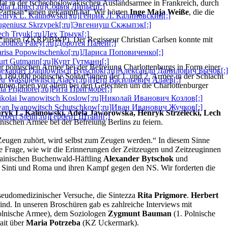
dat in der tschechoslowakischen Auslandsarmee in Frankreich, durch
ofia Lipiec[:ru]София Липьец[:]
-Partisan*innen gekämpft hat. Wir hörten
Inge Maja Weiße
, die die
enryk L. Kalinowski[:ru]Генрик Л. Калиновский[:]
Eugeniusz Skrzypek[:ru]Эвгениуш Скжыпэк[:]
ech Tryuk[:ru]Лех Трыук[:]
t*innen (ZKRPiBWP). Der Regisseur Christian Carlsen konnte mit
orothea Paley[:ru]Доротея Палей[:]
arisa Popowitschenko[:ru]Лариса Поповиченко[:]
urt Gutmann[:ru]Курт Гутманн[:]
 polnischen Armee bei der Befreiung Charlottenburgs in Form einer
lexander Danilowitsch Bytschok[:ru]Александр Данилович Бычок[:]
180.000 polnische Soldat*innen der 1. und 2. Armee in der Schlacht
etr Wassiljewitsch Alaev[:ru]Петр Васильевич Алаев[:]
innen fielen vor allem bei den Gefechten um die Charlottenburger
ita Prigmore[:ru]Рита Пригморе[:]
ikolai Iwanowitsch Koslow[:ru]Николай Иванович Козлов[:]
Iwan Iwanowitsch Schutschkow[:ru]Иван Иванович Жучков[:]
nryk L. Kalinowski, Adela Jaworowska, Henryk Strzelecki, Lech
erbert Stein[:ru]Герберт Штайн[:]
lnischen Armee bei der Befreiung Berlins zu feiern.
m Zeugen zuhört, wird selbst zum Zeugen werden.“ In diesem Sinne
 die Frage, wie wir die Erinnerungen der Zeitzeugen und Zeitzeuginnen
rainischen Buchenwald-Häftling
Alexander Bytschok
und
en Sinti und Roma und ihren Kampf gegen den NS. Wir forderten die
seudomedizinischer Versuche, die Sintezza
Rita Prigmore
.
Herbert
nd. In unseren Broschüren gab es zahlreiche Interviews mit
olnische Armee), dem Soziologen
Zygmunt Bauman
(1. Polnische
ait über
Maria Potrzeba
(KZ Uckermark).