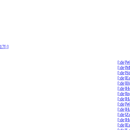
17[:]
[:de]W
[:de]M
[:de]S
[:de]
[:de]I
[:de]H
[:de]I
[:de]
[:de]W
[:de]H
[:de]Z
[:de]H
[:de]