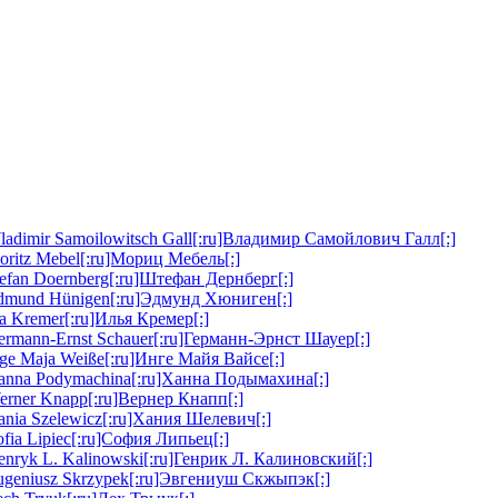
ladimir Samoilowitsch Gall[:ru]Владимир Самойлович Галл[:]
oritz Mebel[:ru]Мориц Мебель[:]
tefan Doernberg[:ru]Штефан Дернберг[:]
Edmund Hünigen[:ru]Эдмунд Хюниген[:]
lja Kremer[:ru]Илья Кремер[:]
ermann-Ernst Schauer[:ru]Германн-Эрнст Шауер[:]
nge Maja Weiße[:ru]Инге Майя Вайсе[:]
Hanna Podymachina[:ru]Ханна Подымахина[:]
erner Knapp[:ru]Вернер Кнапп[:]
ania Szelewicz[:ru]Хания Шелевич[:]
ofia Lipiec[:ru]София Липьец[:]
enryk L. Kalinowski[:ru]Генрик Л. Калиновский[:]
Eugeniusz Skrzypek[:ru]Эвгениуш Скжыпэк[:]