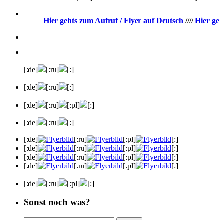
Hier gehts zum Aufruf / Flyer auf Deutsch
////
Hier ge
[:de]
[:ru]
[:]
[:de]
[:ru]
[:]
[:de]
[:ru]
[:pl]
[:]
[:de]
[:ru]
[:]
[:de]
[:ru]
[:pl]
[:]
[:de]
[:ru]
[:pl]
[:]
[:de]
[:ru]
[:pl]
[:]
[:de]
[:ru]
[:pl]
[:]
[:de]
[:ru]
[:pl]
[:]
Sonst noch was?