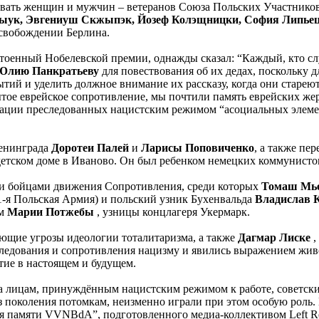
овать женщин и мужчин – ветеранов Союза Польских Участнико
рыук, Эвгениуш Скжыпэк, Йозеф Колэщницки, София Липьец
освобождении Берлина.
оенный Нобелевской премии, однажды сказал: “Каждый, кто слуш
Юлию Панкратьеву
для повествования об их дедах, поскольку д
ий и уделить должное внимание их рассказу, когда они стареют
тое еврейское сопротивление, мы почтили память еврейских жер
тации преследованных нацистским режимом “асоциальных элеме
Ленинграда
Доротеи Палей
и
Ларисы Поповиченко
, а также п
 детском доме в Иваново. Он был ребенком немецких коммунист
и бойцами движения Сопротивления, среди которых
Томаш Мь
1-я Польская Армия) и польский узник Бухенвальда
Владислав 
ом
Марии Потжебы
, узницы концлагеря Укермарк.
яющие угрозы идеологии тоталитаризма, а также
Дагмар Лиске
,
едования и сопротивления нацизму и явились выражением живо
тие в настоящем и будущем.
а лицам, принуждённым нацистским режимом к работе, советск
ез поколения потомкам, неизменно играли при этом особую роль.
я памяти VVNBdA”, подготовленного медиа-коллективом Left Rep