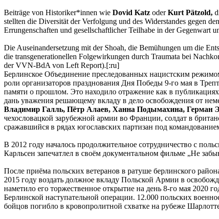
Beiträge von Historiker*innen wie
Dovid Katz
oder
Kurt Pätzold,
d
stellten die Diversität der Verfolgung und des Widerstandes gegen d
Errungenschaften und gesellschaftlicher Teilhabe in der Gegenwart und
Die Auseinandersetzung mit der Shoah, die Bemühungen um die Ents
die transgenerationellen Folgewirkungen durch Traumata bei Nachkom
der VVN-BdA von Left Report).[:ru]
Берлинское Объединение преследованных нацистским режимом –
роли организаторов празднования Дня Победы 9-го мая в Тре
памяти о прошлом. Это находило отражение как в публикациях 
дань уважения решающему вкладу в дело освобождения от нем
Владимир Галль, Пётр Алаев, Ханна Подымахина, Герман 
чехословацкой зарубежной армии во Франции, солдат в брита
сражавшийся в рядах югославских партизан под командовани
В 2012 году началось продолжительное сотрудничество с по
Карльсен запечатлел в своём документальном фильме „Не забы
После приёма польских ветеранов в ратуше берлинского райо
2015 году воздать должное вкладу Польской Армии в освобож
наметило его торжественное открытие на день 8-го мая 2020 го
Берлинской наступательной операции. 12.000 польских военно
бойцов погибло в кровопролитной схватке на рубеже Шарлотт