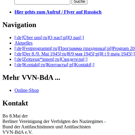
Hier gehts zum Aufruf / Flyer auf Russisch
Navigation
[:de]Über uns[:ru]О нас[:pl]O nas[:]
Aktuelles
[:de]Festprogramm[:ru]Программа праздника[:pl]Program 20
[:de]Der 8./9. Mai 1945[:ru]8/9 мая 1945[:pl]8 i 9 maja 1945[:]
[:de]Zeitzeug*innen[:ru]Свидетели[:]
[:de]Kontakt[:ru]Контакты[:pl]Kontakt[:]
Mehr VVN-BdA ...
Online-Shop
Kontakt
Bo 8.Mai der
Berliner Vereinigung der Verfolgten des Naziregimes -
Bund der Antifaschistinnen und Antifaschisten
VVN-BdA e.V.