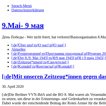
Sprach-Menü
Datenschutzerklärung
9.Mai- 9 мая
День Победы - Wer nicht feiert, hat verloren!
Basisorganisation 8.M
[:de]Über uns[:ru]О нас[:pl]O nas[:]
Aktuelles
[:de]Festprogramm[:ru]Программа праздника[:pl]Program 20
[:de]Der 8./9. Mai 1945[:ru]8/9 мая 1945[:pl]8 i 9 maja 1945[:]
[:de]Zeitzeug*innen[:ru]Свидетели[:]
[:de]Kontakt[:ru]Контакты[:pl]Kontakt[:]
[:de]Mit unseren Zeitzeug*innen gegen d
30. April 2020
[:de]Die Berliner VVN-BdA und die BO 8. Mai waren als Veranstalte
zu setzen, um diese in der Erinnerungs- und Gedenkarbeit zu veranker
Dabei wurde der entscheidende Beitrag der Roten Armee für die Bef