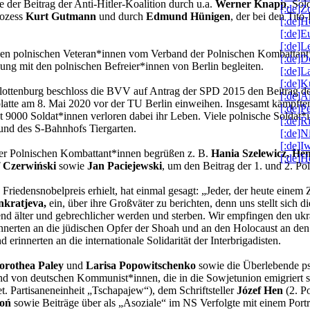
 der Beitrag der Anti-Hitler-Koalition durch u.a.
Werner Knapp
, Sol
[:de]Z
rozess
Kurt Gutmann
und durch
Edmund Hünigen
, der bei den Tito
[:de]H
[:de]
[:de]L
gen polnischen Veteran*innen vom Verband der Polnischen Kombattan
[:de]D
ng mit den polnischen Befreier*innen von Berlin begleiten.
[:de]L
[:de]K
ttenburg beschloss die BVV auf Antrag der SPD 2015 den Beitrag der
[:de]A
tte am 8. Mai 2020 vor der TU Berlin einweihen. Insgesamt kämpften 
[:de]P
t 9000 Soldat*innen verloren dabei ihr Leben. Viele polnische Soldat*
[:de]R
und des S-Bahnhofs Tiergarten.
[:de]N
[:de]
der Polnischen Kombattant*innen begrüßen z. B.
Hania Szelewicz, He
[:de]H
ef Czerwiński
sowie
Jan Paciejewski
, um den Beitrag der 1. und 2. Po
Friedensnobelpreis erhielt, hat einmal gesagt: „Jeder, der heute eine
nkratjeva,
ein, über ihre Großväter zu berichten, denn uns stellt sich
d älter und gebrechlicher werden und sterben. Wir empfingen den uk
rinnerten an die jüdischen Opfer der Shoah und an den Holocaust an d
rinnerten an die internationale Solidarität der Interbrigadisten.
orothea Paley
und
Larisa Popowitschenko
sowie die Überlebende p
d von deutschen Kommunist*innen, die in die Sowjetunion emigriert si
t. Partisaneneinheit „Tschapajew“), dem Schriftsteller
Józef Hen
(2. P
doń
sowie Beiträge über als „Asoziale“ im NS Verfolgte mit einem Portr