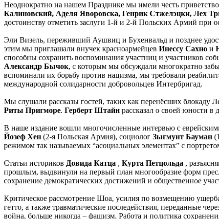
Неоднократно на нашем Празднике мы имели честь приветств
Калиновский, Аделя Яворовска, Генрик Стжелэцки, Лех Т
достоинству отметить заслуги 1-й и 2-й Польских Армий при 
Эли Визель, переживший Аушвиц и Бухенвальд и позднее удост
этим мы приглашали внучек красноармейцев
Инессу Сахно
и
способны сохранить воспоминания участниц и участников событ
Александр Бычок
, с которым мы обсуждали многократно забы
вспоминали их борьбу против нацизма, мы требовали реабили
международной солидарности добровольцев Интербригад.
Мы слушали рассказы гостей, таких как перенёсших блокаду 
Риты Пригморе
.
Герберт Штайн
рассказал о своей юности в
В наше издание вошли многочисленные интервью с еврейским
Йозеф Хен
(2-я Польская Армия), социолог
Зыгмунт Бауман
(
режимом так называемых “асоциальных элементах” с портрет
Статьи историков
Довида Катца
,
Курта Петцольда
, разъясн
прошлым, выдвинули на первый план многообразие форм пресл
сохранение демократических достижений и общественное учас
Критическое рассмотрение Шоа, усилия по возмещению ущерб
гетто, а также травматические последействия, переданные чер
война, больше никогда – фашизм. Работа и политика сохранени