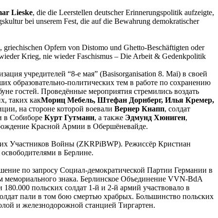
ar Lieske
, die die Leerstellen deutscher Erinnerungspolitik aufzeigte,
gskultur bei unserem Fest, die auf die Bewahrung demokratischer
 griechischen Opfern von Distomo und Ghetto-Beschäftigten oder
wieder Krieg, nie wieder Faschismus – Die Arbeit & Gedenkpolitik
я учредителей “8-е мая” (Basisorganisation 8. Mai) в своей
ших образовательно-политических тем в работе по сохранению
буне гостей. Проведённые мероприятия стремились воздать
, таких как
Мориц Мебель, Штефан Дорнберг, Илья Кремер,
иции, на стороне которой воевали
Вернер Кнапп
, солдат
и в Собиборе
Курт Гутманн
, а также
Эдмунд Хюниген
,
обождение Красной Армии в Обершёневайде.
ских Участников Войны (ZKRPiBWP). Режиссёр Кристиан
 освободителями в Берлине.
ешение по запросу Социал-демократической Партии Германии в
ием мемориального знака. Берлинское Объединение VVN-BdA
 180.000 польских солдат 1-й и 2-й армий участвовало в
солдат пали в том бою смертью храбрых. Большинство польских
олой и железнодорожной станцией Тиргартен.