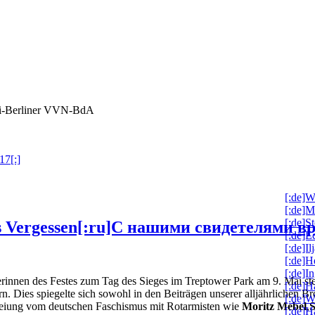
ai-Berliner VVN-BdA
17[:]
[:de]W
[:de]M
[:de]S
as Vergessen[:ru]C нашими свидетелями в
[:de]
[:de]I
[:de]H
[:de]I
rinnen des Festes zum Tag des Sieges im Treptower Park am 9. Mai st
[:de]
n. Dies spiegelte sich sowohl in den Beiträgen unserer alljährlichen B
[:de]W
reiung vom deutschen Faschismus mit Rotarmisten wie
Moritz Mebel
,
S
[:de]H