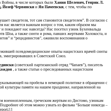
в Войны, в числе которых были
Хания Шелевич, Генрик Л.
, Йозеф Червински
и
Ян Пачеевски
, с тем, чтобы по
ает свидетеля, тот сам становится свидетелем”. В согласии с
ля нас является важным вопрос о том, каким образом мы
 и покидают нас навсегда? Нас посетил узник Бухенвальда
тв Шоа, а также синти и рома, павших жертвами Холокоста, и
нтов” и “рецидивистов”, оживили воспоминания о
ережившей псевдомедицинские опыты нацистских врачей синты
ов, эмигрировавших в Советский Союз.
едински
(советский партизанский отряд “Чапаев”), писатель
Кождон
, а также статьи о преследованных нацистским
 указывающей на пробелы в немецкой политике в обращении с
й культуры памяти на нашем празднике, направленной на
им военнопленным, греческим жертвам из Дистомо, узникам
 Подробнее об этом можно узнать из фильма “Больше никогда –
ort.[:]