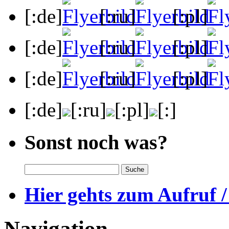
[:de]
[:ru]
[:pl]
[:de]
[:ru]
[:pl]
[:de]
[:ru]
[:pl]
[:de]
[:ru]
[:pl]
[:]
Sonst noch was?
Hier gehts zum Aufruf /
Navigation