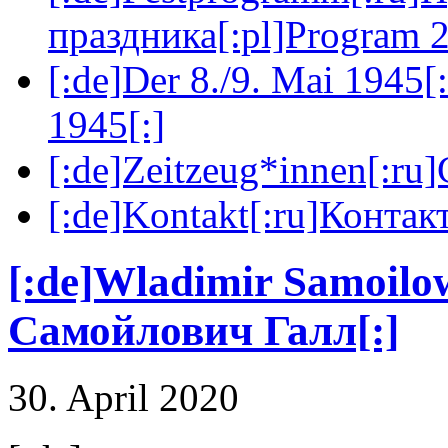
праздника[:pl]Program 2
[:de]Der 8./9. Mai 1945[
1945[:]
[:de]Zeitzeug*innen[:ru
[:de]Kontakt[:ru]Контакт
[:de]Wladimir Samoilo
Самойлович Галл[:]
30. April 2020