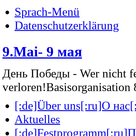
Sprach-Menü
Datenschutzerklärung
9.Mai- 9 мая
День Победы - Wer nicht fei
verloren!
Basisorganisatio
[:de]Über uns[:ru]О нас[:
Aktuelles
[:de]Festprogramm[:ru]