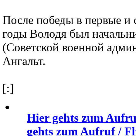
После победы в первые и
годы Володя был начальн
(Советской военной адми
Ангальт.
[:]
Hier gehts zum Aufru
gehts zum Aufruf / Fl