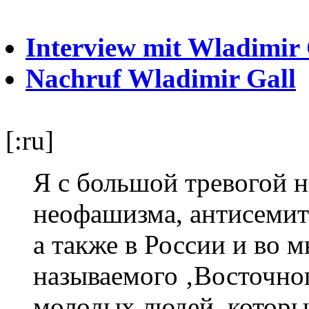
Interview mit Wladimir
Nachruf Wladimir Gall
[:ru]
Я с большой тревогой 
неофашизма, антисемит
а также в России и во 
называемого ‚Восточног
молодых людей, которы