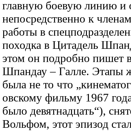
главную боевую линию и 
непосредственно к членам
работы в спецподразделен
походка в Цитадель Шпанд
этом он подробно пишет в
Шпандау – Галле. Этапы 
была не то что „кинемато
овскому фильму 1967 года
было девятнадцать“), сня
Вольфом, этот эпизод ста