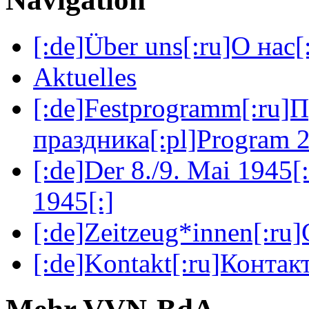
[:de]Über uns[:ru]О нас[:
Aktuelles
[:de]Festprogramm[:ru]
праздника[:pl]Program 2
[:de]Der 8./9. Mai 1945[
1945[:]
[:de]Zeitzeug*innen[:ru
[:de]Kontakt[:ru]Контакт