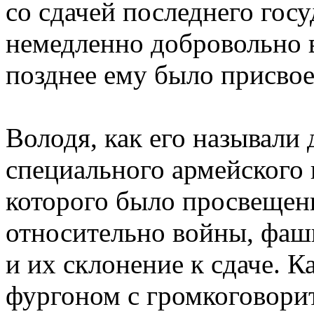
со сдачей последнего гос
немедленно добровольно 
позднее ему было присвое
Володя, как его называли 
специального армейского 
которого было просвещен
относительно войны, фаши
и их склонение к сдаче. К
фургоном с громкоговори