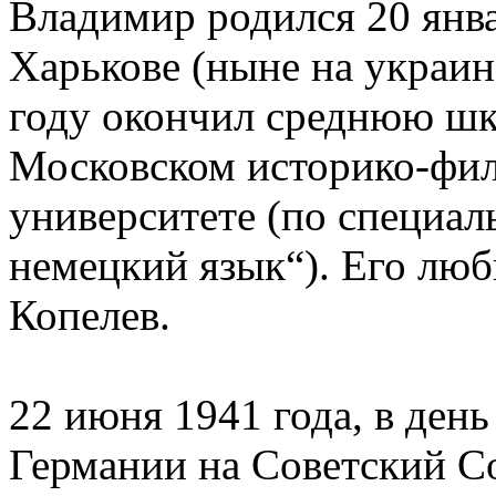
Владимир родился 20 янва
Харькове (ныне на украин
году окончил среднюю шко
Московском историко-фи
университете (по специал
немецкий язык“). Его лю
Копелев.
22 июня 1941 года, в ден
Германии на Советский С