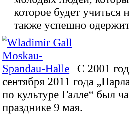
которое будет учиться 
также успешно одержит 
С 2001 год
сентября 2011 года „Пар
по культуре Галле“ был ч
празднике 9 мая.