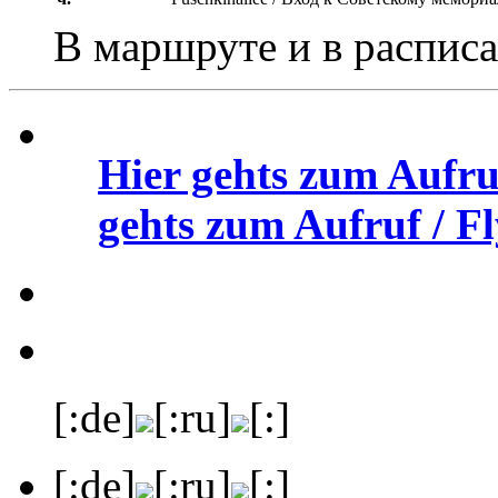
В маршруте и в распис
Hier gehts zum Aufru
gehts zum Aufruf / Fl
[:de]
[:ru]
[:]
[:de]
[:ru]
[:]