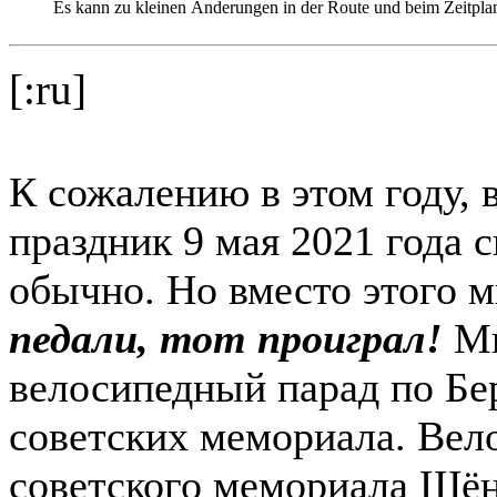
Es kann zu kleinen Änderungen in der Route und beim Zeitpl
[:ru]
К сожалению в этом году, 
праздник 9 мая 2021 года с
обычно. Но вместо этого 
педали, тот проиграл!
Мы
велосипедный парад по Бе
советских мемориала. Вело
советского мемориала Шён