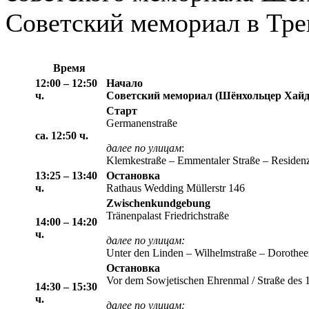
Советский мемориал в Тре
Время
12:00 – 12:50
Начало
ч.
Советский мемориал (Шёнхольцер Хайд
Старт
Germanenstraße
ca. 12:50
ч.
далее
по улицам
:
Klemkestraße – Emmentaler Straße – Residenzs
13:25 – 13:40
Остановка
ч.
Rathaus Wedding Müllerstr 146
Zwischenkundgebung
Tränenpalast Friedrichstraße
14:00 – 14:20
ч.
далее
по улицам
:
Unter den Linden – Wilhelmstraße – Dorotheens
Остановка
Vor dem Sowjetischen Ehrenmal / Straße des 1
14:30 – 15:30
ч.
далее
по улицам
: