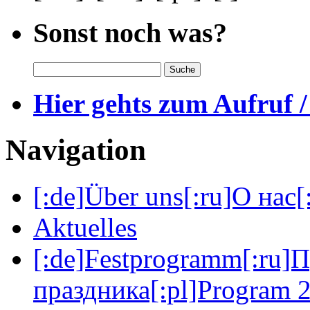
Sonst noch was?
Hier gehts zum Aufruf /
Navigation
[:de]Über uns[:ru]О нас[:
Aktuelles
[:de]Festprogramm[:ru]
праздника[:pl]Program 2