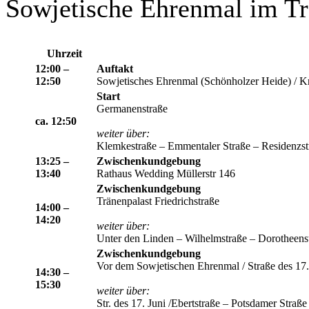
Sowjetische Ehrenmal im Tr
Uhrzeit
12:00 –
Auftakt
12:50
Sowjetisches Ehrenmal (Schönholzer Heide) / K
Start
Germanenstraße
ca. 12:50
weiter über:
Klemkestraße – Emmentaler Straße – Residenzstr
13:25 –
Zwischenkundgebung
13:40
Rathaus Wedding Müllerstr 146
Zwischenkundgebung
Tränenpalast Friedrichstraße
14:00 –
14:20
weiter über:
Unter den Linden – Wilhelmstraße – Dorotheenstr
Zwischenkundgebung
Vor dem Sowjetischen Ehrenmal / Straße des 17.
14:30 –
15:30
weiter über:
Str. des 17. Juni /Ebertstraße – Potsdamer Straß