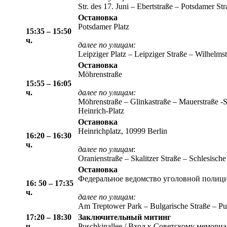
Str. des 17. Juni – Ebertstraße – Potsdamer St
Остановка
Potsdamer Platz
15:35 – 15:50
ч.
далее
по улицам
:
Leipziger Platz – Leipziger Straße – Wilhelms
Остановка
Möhrenstraße
15:55 – 16:05
ч.
далее
по улицам
:
Möhrenstraße – Glinkastraße – Mauerstraße -S
Heinrich-Platz
Остановка
Heinrichplatz, 10999 Berlin
16:20 – 16:30
ч.
далее
по улицам
:
Oranienstraße – Skalitzer Straße – Schlesisc
Остановка
Федеральное ведомство уголовной полиц
16: 50 – 17:35
ч.
далее
по улицам
:
Am Treptower Park – Bulgarische Straße – Pu
17:20 – 18:30
Заключительный митинг
ч.
Puschkinallee / Вход к Советскому мемори