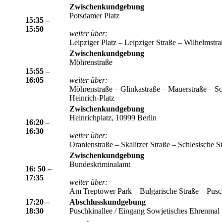
Zwischenkundgebung
Potsdamer Platz
15:35 –
15:50
weiter über:
Leipziger Platz – Leipziger Straße – Wilhelmstr
Zwischenkundgebung
Möhrenstraße
15:55 –
16:05
weiter über:
Möhrenstraße – Glinkastraße – Mauerstraße – Sc
Heinrich-Platz
Zwischenkundgebung
Heinrichplatz, 10999 Berlin
16:20 –
16:30
weiter über:
Oranienstraße – Skalitzer Straße – Schlesische
Zwischenkundgebung
Bundeskriminalamt
16: 50 –
17:35
weiter über:
Am Treptower Park – Bulgarische Straße – Pusc
17:20 –
Abschlusskundgebung
18:30
Puschkinallee / Eingang Sowjetisches Ehrenmal