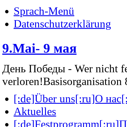
Sprach-Menü
Datenschutzerklärung
9.Mai- 9 мая
День Победы - Wer nicht fei
verloren!
Basisorganisatio
[:de]Über uns[:ru]О нас[:
Aktuelles
[:de]Festprogramm[:ru]