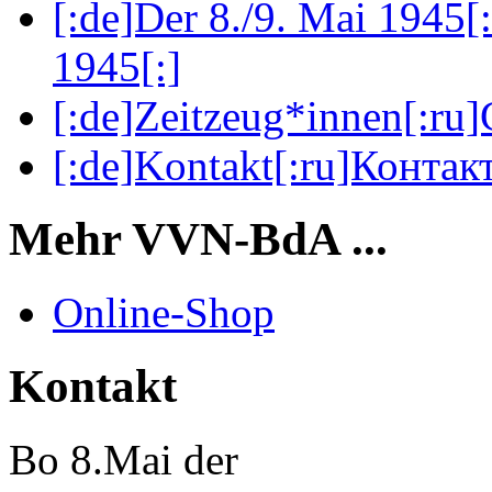
[:de]Der 8./9. Mai 1945[
1945[:]
[:de]Zeitzeug*innen[:ru
[:de]Kontakt[:ru]Контакт
Mehr VVN-BdA ...
Online-Shop
Kontakt
Bo 8.Mai der