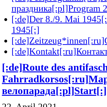
праздника[:pl]Program 2
[:de]Der 8./9. Mai 1945[
1945[:]
[:de]Zeitzeug*innen[:ru
[:de]Kontakt[:ru]Контакт
[:de]Route des antifasch
Fahrradkorsos[:ru]М
велопарада[:pl]Start[:]
22. April 2021