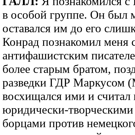
ГАЛЛ:
Я познакомился с 
в особой группе. Он был
оставался им до его слишк
Конрад познакомил меня с
антифашистским писател
более старым братом, по
разведки ГДР Маркусом 
восхищался ими и считал
юридически-творческими
борцами против немецког