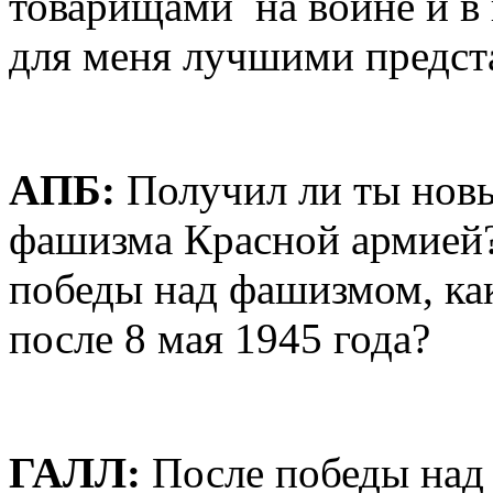
товарищами на войне и в
для меня лучшими предст
AПБ:
Получил ли ты новы
фашизма Красной армией?
победы над фашизмом, как
после 8 мая 1945 года?
ГАЛЛ:
После победы над