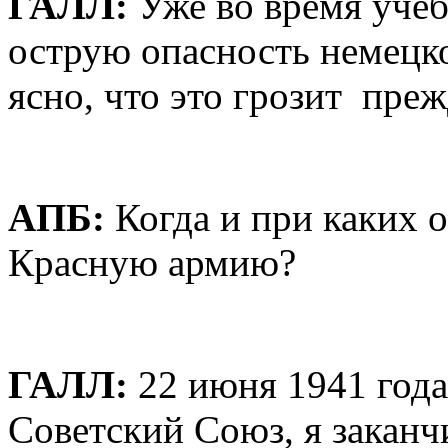
ГАЛЛ:
Уже во время учеб
острую опасность немецко
ясно, что это грозит пре
AПБ:
Когда и при каких о
Красную армию?
ГАЛЛ:
22 июня 1941 года,
Советский Союз, я заканч