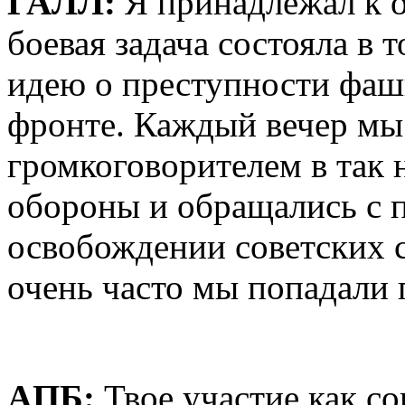
ГАЛЛ:
Я принадлежал к о
боевая задача состояла в 
идею о преступности фаш
фронте. Каждый вечер мы 
громкоговорителем в так
обороны и обращались с п
освобождении советских с
очень часто мы попадали 
AПБ:
Твое участие как со