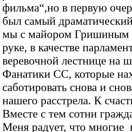
фильма“,но в первую очер
был самый драматический 
мы с майором Гришиным с
руке, в качестве парламе
веревочной лестнице на 
Фанатики СС, которые нах
саботировать снова и сно
нашего расстрела. К счаст
Вместе с тем сотни гражд
Меня радует, что многие 