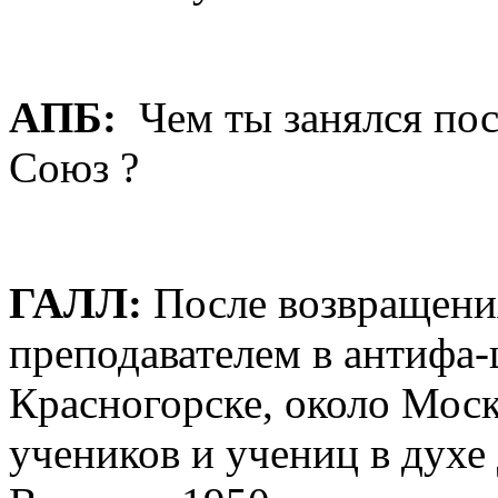
AПБ:
Чем ты занялся пос
Союз ?
ГАЛЛ:
После возвращения
преподавателем в антифа-
Красногорске, около Мос
учеников и учениц в духе