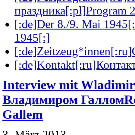
праздника[:pl]Program 2
[:de]Der 8./9. Mai 1945[
1945[:]
[:de]Zeitzeug*innen[:ru
[:de]Kontakt[:ru]Контакт
Interview mit Wladimir
Владимиром Галлом
R
Gallem
3. März 2013