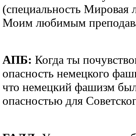
(специальность Мировая л
Моим любимым преподава
AПБ:
Когда ты почувств
опасность немецкого фаши
что немецкий фашизм был
опасностью для Советско