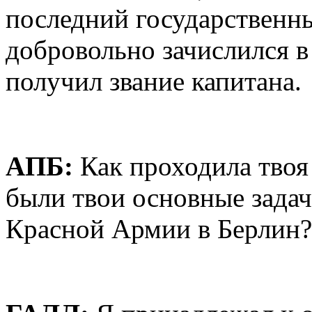
последний государственны
добровольно зачислился 
получил звание капитана.
AПБ:
Как проходила твоя
были твои основные задач
Красной Армии в Берлин?