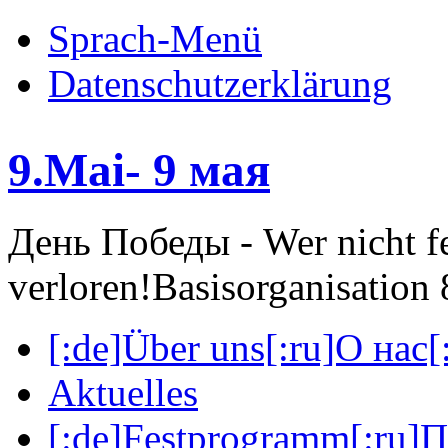
Sprach-Menü
Datenschutzerklärung
9.Mai- 9 мая
День Победы - Wer nicht fei
verloren!
Basisorganisatio
[:de]Über uns[:ru]О нас[:
Aktuelles
[:de]Festprogramm[:ru]