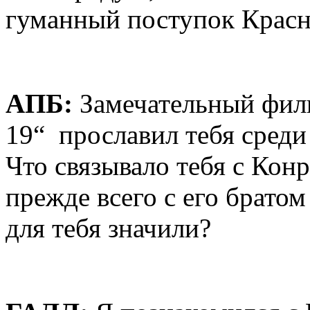
гуманный поступок Красн
AПБ:
Замечательный фил
19“ прославил тебя сред
Что связывало тебя с Кон
прежде всего с его брат
для тебя значили?