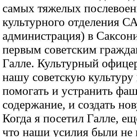
самых тяжелых послевоен
культурного отделения СА
администрация) в Саксони
первым советским гражда
Галле. Культурный офицер
нашу советскую культуру 
помогать и устранить фаш
содержание, и создать но
Когда я посетил Галле, ещ
что наши усилия были не 