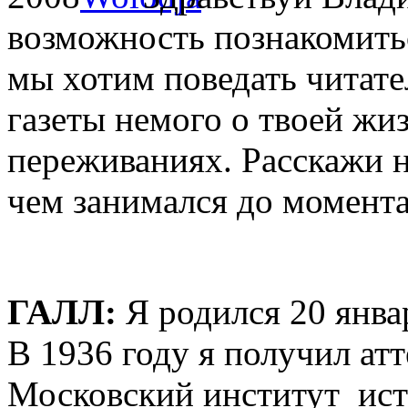
возможность познакомитьс
мы хотим поведать читат
газеты немого о твоей жи
переживаниях. Расскажи на
чем занимался до момент
ГАЛЛ:
Я родился 20 январ
В 1936 году я получил атт
Московский институт ист