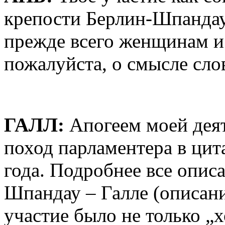
крепости Берлин-Шпандау
прежде всего женщинам и 
пожалуйста, о смысле сло
ГАЛЛ:
Апогеем моей деят
поход парламентера в цит
года. Подробнее все опис
Шпандау – Галле (описани
участие было не только 